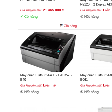
N9120 fn2 Duplex AD
(L2763A) - 5 year
21.465.000 ₫
Liên
Giá khuyến mãi:
Giá khuyến mãi:
✔
Có hàng
✆ Hết hàng
Giỏ hàng
Máy quét Fujitsu fi-6400 - PA03575-
Máy quét Fujitsu fi-
B40
B061
Liên hệ
Liên
Giá khuyến mãi:
Giá khuyến mãi:
✆ Hết hàng
✆ Hết hàng