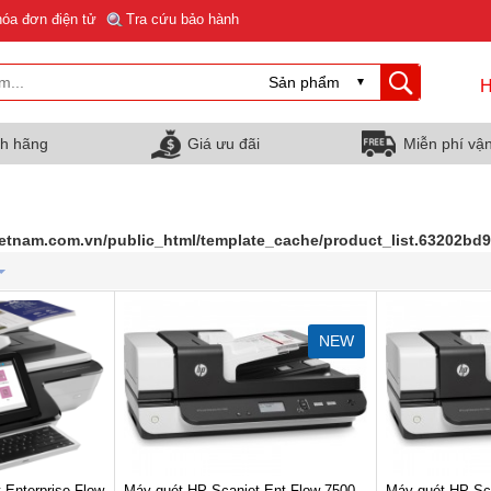
hóa đơn điện tử
Tra cứu bảo hành
H
nh hãng
Giá ưu đãi
Miễn phí vậ
ietnam.com.vn/public_html/template_cache/product_list.63202b
NEW
Enterprise Flow
Máy quét HP Scanjet Ent Flow 7500
Máy quét HP S