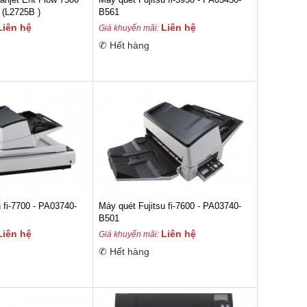
 (L2725B )
B561
Liên hệ
Liên hệ
Giá khuyến mãi:
✆ Hết hàng
u fi-7700 - PA03740-
Máy quét Fujitsu fi-7600 - PA03740-
B501
Liên hệ
Liên hệ
Giá khuyến mãi:
✆ Hết hàng