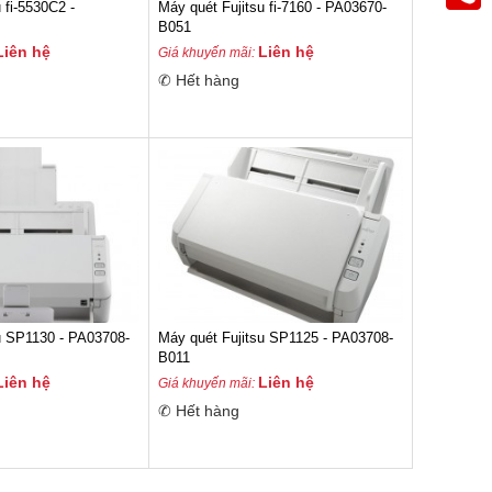
u fi-5530C2 -
Máy quét Fujitsu fi-7160 - PA03670-
B051
Liên hệ
Liên hệ
Giá khuyến mãi:
✆ Hết hàng
su SP1130 - PA03708-
Máy quét Fujitsu SP1125 - PA03708-
B011
Liên hệ
Liên hệ
Giá khuyến mãi:
✆ Hết hàng