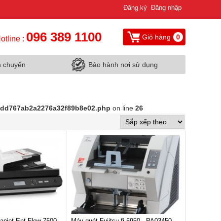
Đăng ký
Đăng nhập
096 389 1100
Giỏ hàng
0
otline :
n chuyển
Bảo hành nơi sử dụng
d9dd767ab2a2276a32f89b8e02.php
on line
26
canjet Ent Flow 7500
Máy quét Fujitsu fi-5950 - PA03450-