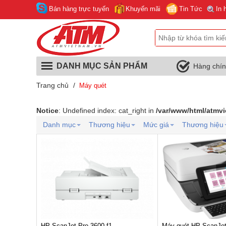
Bán hàng trực tuyến
Khuyến mãi
Tin Tức
In 
DANH MỤC SẢN PHẨM
Hàng chí
Trang chủ
/
Máy quét
Notice
: Undefined index: cat_right in
/var/www/html/atmv
Danh mục
Thương hiệu
Mức giá
Thương hiệu
HP ScanJet Pro 3600 f1
Máy quét HP ScanJet 