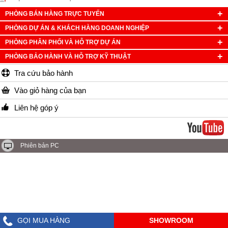
PHÒNG BÁN HÀNG TRỰC TUYẾN
PHÒNG DỰ ÁN & KHÁCH HÀNG DOANH NGHIỆP
PHÒNG PHÂN PHỐI VÀ HỖ TRỢ DỰ ÁN
PHÒNG BẢO HÀNH VÀ HỖ TRỢ KỸ THUẬT
Tra cứu bảo hành
Vào giỏ hàng của bạn
Liên hệ góp ý
Phiên bản PC
GỌI MUA HÀNG
SHOWROOM