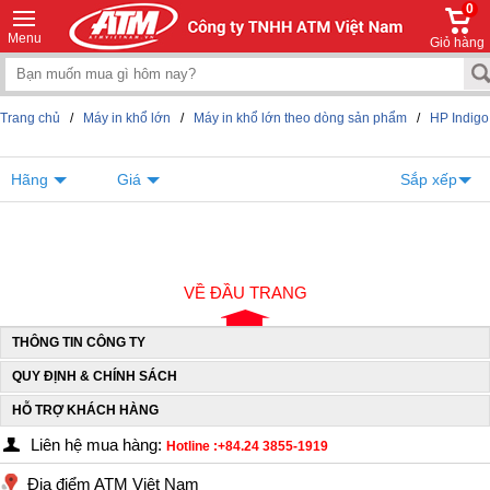
0
Menu
Giỏ hàng
Trang chủ
/
Máy in khổ lớn
/
Máy in khổ lớn theo dòng sản phẩm
/
HP Indigo
Hãng
Giá
Sắp xếp
VỀ ĐẦU TRANG
THÔNG TIN CÔNG TY
QUY ĐỊNH & CHÍNH SÁCH
HỖ TRỢ KHÁCH HÀNG
Liên hệ mua hàng:
Hotline :+84.24 3855-1919
Địa điểm ATM Việt Nam