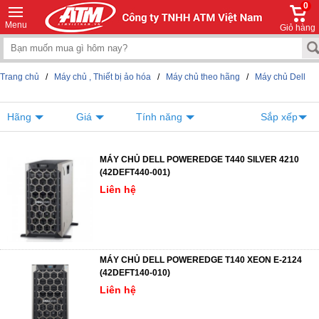
0
Menu
Giỏ hàng
Trang chủ
/
Máy chủ , Thiết bị ảo hóa
/
Máy chủ theo hãng
/
Máy chủ Dell
Hãng
Giá
Tính năng
Sắp xếp
MÁY CHỦ DELL POWEREDGE T440 SILVER 4210
(42DEFT440-001)
Liên hệ
MÁY CHỦ DELL POWEREDGE T140 XEON E-2124
(42DEFT140-010)
Liên hệ