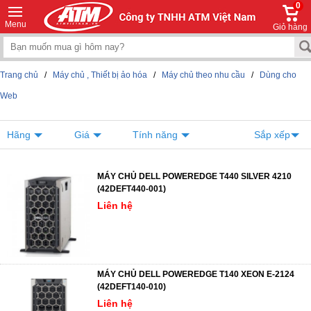
0
Menu
Giỏ hàng
Trang chủ
/
Máy chủ , Thiết bị ảo hóa
/
Máy chủ theo nhu cầu
/
Dùng cho
Web
Hãng
Giá
Tính năng
Sắp xếp
MÁY CHỦ DELL POWEREDGE T440 SILVER 4210
(42DEFT440-001)
Liên hệ
MÁY CHỦ DELL POWEREDGE T140 XEON E-2124
(42DEFT140-010)
Liên hệ