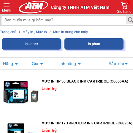
0
Menu
Giỏ hàng
Trang chủ
/
Máy in , Mực in
/
Mực in dùng cho máy
In Laser
In phun
Hãng
Giá
Tính năng
Sắp xếp
MỰC IN HP 56 BLACK INK CARTRIDGE (C6656AA)
Liên hệ
MỰC IN HP 17 TRI-COLOR INK CARTRIDGE (C6625A)
Liên hệ