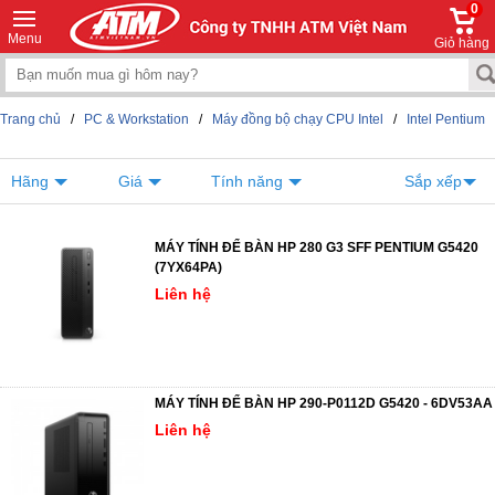
0
Menu
Giỏ hàng
Trang chủ
/
PC & Workstation
/
Máy đồng bộ chạy CPU Intel
/
Intel Pentium
Hãng
Giá
Tính năng
Sắp xếp
MÁY TÍNH ĐỂ BÀN HP 280 G3 SFF PENTIUM G5420
(7YX64PA)
Liên hệ
MÁY TÍNH ĐỂ BÀN HP 290-P0112D G5420 - 6DV53AA
Liên hệ