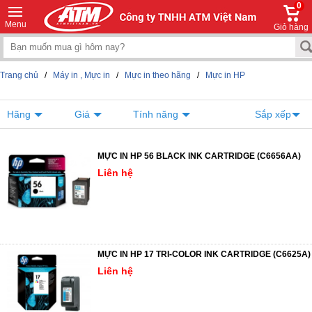
0
Menu
Giỏ hàng
Trang chủ
/
Máy in , Mực in
/
Mực in theo hãng
/
Mực in HP
Hãng
Giá
Tính năng
Sắp xếp
MỰC IN HP 56 BLACK INK CARTRIDGE (C6656AA)
Liên hệ
MỰC IN HP 17 TRI-COLOR INK CARTRIDGE (C6625A)
Liên hệ