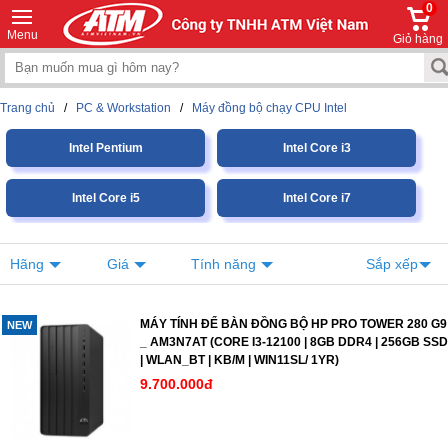
0
Menu
Giỏ hàng
Trang chủ
/
PC & Workstation
/
Máy đồng bộ chạy CPU Intel
Intel Pentium
Intel Core i3
Intel Core i5
Intel Core i7
Hãng
Giá
Tính năng
Sắp xếp
MÁY TÍNH ĐỂ BÀN ĐỒNG BỘ HP PRO TOWER 280 G9
NEW
_ AM3N7AT (CORE I3-12100 | 8GB DDR4 | 256GB SSD
| WLAN_BT | KB/M | WIN11SL/ 1YR)
9.700.000đ