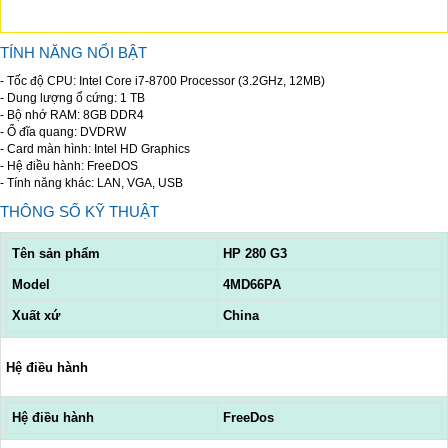
TÍNH NĂNG NỔI BẬT
- Tốc độ CPU: Intel Core i7-8700 Processor (3.2GHz, 12MB)
- Dung lượng ổ cứng: 1 TB
- Bộ nhớ RAM: 8GB DDR4
- Ổ đĩa quang: DVDRW
- Card màn hình: Intel HD Graphics
- Hệ điều hành: FreeDOS
- Tính năng khác: LAN, VGA, USB
THÔNG SỐ KỸ THUẬT
Tên sản phẩm
HP 280 G3
Model
4MD66PA
Xuất xứ
China
Hệ điều hành
Hệ điều hành
FreeDos