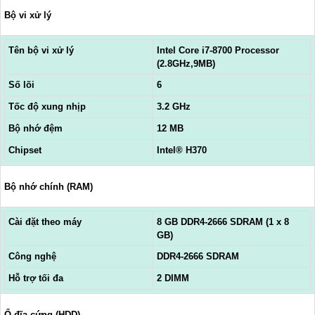
Bộ vi xử lý
Tên bộ vi xử lý
Intel Core i7-8700 Processor
(2.8GHz,9MB)
Số lõi
6
Tốc độ xung nhịp
3.2 GHz
Bộ nhớ đệm
12 MB
Chipset
Intel® H370
Bộ nhớ chính (RAM)
Cài đặt theo máy
8 GB DDR4-2666 SDRAM (1 x 8
GB)
Công nghệ
DDR4-2666 SDRAM
Hỗ trợ tối đa
2 DIMM
Ổ đĩa cứng (HDD)