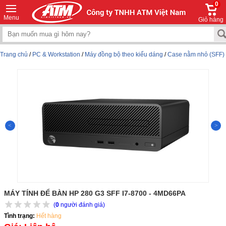
0
Menu
Giỏ hàng
Trang chủ
/
PC & Workstation
/
Máy đồng bộ theo kiểu dáng
/
Case nằm nhỏ (SFF)
MÁY TÍNH ĐỂ BÀN HP 280 G3 SFF I7-8700 - 4MD66PA
(
0
người đánh giá)
Tình trạng:
Hết hàng