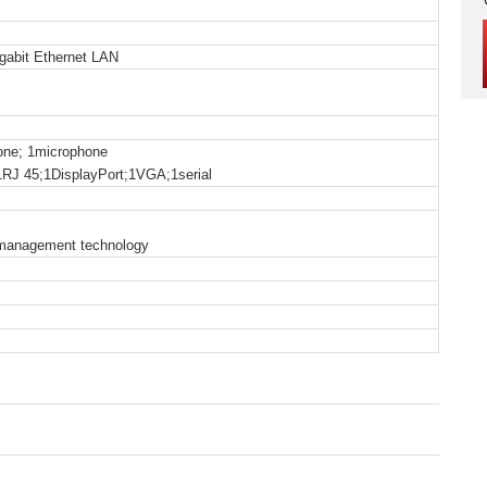
igabit Ethernet LAN
one; 1microphone
RJ 45;1DisplayPort;1VGA;1serial
management technology