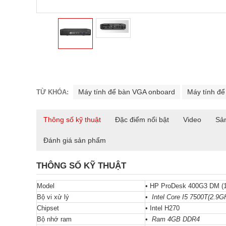
Máy tính để bàn VGA onboard
Máy tính để
TỪ KHÓA:
Thông số kỹ thuật
Đặc điểm nổi bật
Video
Sả
Đánh giá sản phẩm
THÔNG SỐ KỸ THUẬT
Model
• HP ProDesk 400G3 DM (
Bộ vi xử lý
•
Intel Core I5 7500T(2.9
Chipset
• Intel H270
Bộ nhớ ram
•
Ram 4GB DDR4