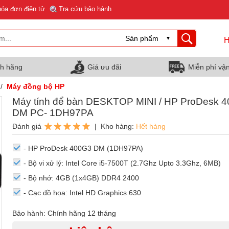
hóa đơn điện tử
Tra cứu bảo hành
H
nh hãng
Giá ưu đãi
Miễn phí vậ
/
Máy đồng bộ HP
Máy tính để bàn DESKTOP MINI / HP ProDesk 4
DM PC- 1DH97PA
Đánh giá
| Kho hàng:
Hết hàng
- HP ProDesk 400G3 DM (1DH97PA)
- Bộ vi xử lý: Intel Core i5-7500T (2.7Ghz Upto 3.3Ghz, 6MB)
- Bộ nhớ: 4GB (1x4GB) DDR4 2400
- Cạc đồ họa: Intel HD Graphics 630
Bảo hành: Chính hãng 12 tháng