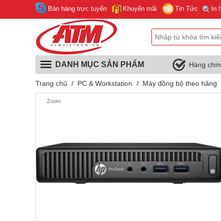
Bán hàng trực tuyến
Khuyến mãi
Tin Tức
In 
DANH MỤC SẢN PHẨM
Hàng chí
Trang chủ
/
PC & Workstation
/
Máy đồng bộ theo hãng
Zoom