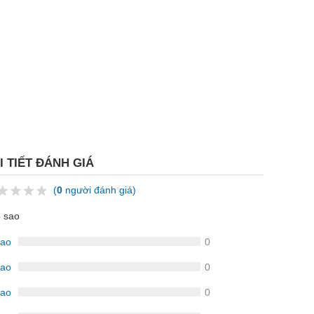
I TIẾT ĐÁNH GIÁ
(
0
người đánh giá)
5 sao
sao
0
sao
0
sao
0