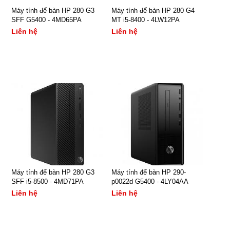
Máy tính để bàn HP 280 G3
Máy tính để bàn HP 280 G4
SFF G5400 - 4MD65PA
MT i5-8400 - 4LW12PA
Liên hệ
Liên hệ
- Hệ điều hành: Free Dos
- Tốc độ CPU: Intel Core
- CPU: Intel Pentium Gold
i5-8400 Processor
G5400 3.70 GHz, 4MB
(2.8GHz,9 MB)
- RAM: 4GB DDR4
- Dung lượng ổ cứng: 500
- Ổ đĩa cứng: 500GB 7200
GB
RPM
- Bộ nhớ RAM: 4GB DDR4
XEM NGAY
XEM NGAY
- VGA: Intel UHD Graphics
- Ổ đĩa quang: DVDRW
- Card màn hình:
Bảo hành: Chính hãng 12
Bảo hành: Chính hãng 12
GeForce® GT 730-2GB
tháng
tháng
Máy tính để bàn HP 280 G3
Máy tính để bàn HP 290-
Graphics
SFF i5-8500 - 4MD71PA
Liên hệ
p0022d G5400 - 4LY04AA
Liên hệ
- Hệ điều hành: FreeDOS
Liên hệ
Liên hệ
- Tính năng khác: LAN,
VGA, USB