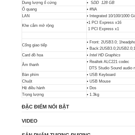
Dung lượng ổ cứng
• S
DD 128 GB
Ổ quang
• #NA
LAN
• Integrated 10/100/1000 G
•1 PCI Express x16
Khe cắm mở rộng
1 PCI Express x1
• Front: 2USB3.0; 1headph
Cổng giao tiếp
• Back:2USB3.0;2USB2.0;1
Card đồ họa
•
Intel HD Graphics
• Realtek ALC221 codec
Âm thanh
DTS Studio Sound audio 
Bàn phím
• USB Keyboard
Chuột
• USB Mouse
Hệ điều hành
• Dos
Trọng lượng
• 1.3kg
ĐẶC ĐIỂM NỔI BẬT
VIDEO