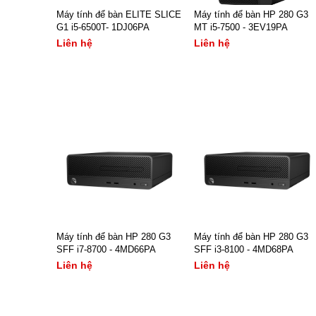
Máy tính để bàn ELITE SLICE
Máy tính để bàn HP 280 G3
G1 i5-6500T- 1DJ06PA
MT i5-7500 - 3EV19PA
Liên hệ
Liên hệ
- Model: HP ELITE SLICE
- Hệ điều hành: Free Dos
G1 (1DJ06PA)
- CPU: Intel Core i5 7500
- Bộ vi xử lý: Intel Core i5-
3.40 GHz, 6MB
6500T (2.5Ghz, 6MB)
- RAM: 4GB DDR4
- Bộ nhớ ram: Ram 8GB
- Ổ đĩa cứng: 500GB 7200
(1x8GB) DDR4
RPM
XEM NGAY
XEM NGAY
- Dung lượng ổ cứng: 256
- VGA: GeForce GT730
GB SATA SSD
2GB D3
Bảo hành: Chính hãng 36
Bảo hành: Chính hãng 12
tháng
tháng
Máy tính để bàn HP 280 G3
Máy tính để bàn HP 280 G3
SFF i7-8700 - 4MD66PA
Liên hệ
SFF i3-8100 - 4MD68PA
Liên hệ
Liên hệ
Liên hệ