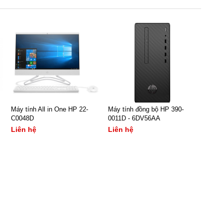
Máy tính All in One HP 22-
Máy tính đồng bộ HP 390-
C0048D
0011D - 6DV56AA
Liên hệ
Liên hệ
- Màn hình: 21.5Inch
- CPU: Pentium G5420
- CPU: Core i3 8100T
- RAM/ HDD: 4Gb/ 500Gb
- RAM/ HDD: 4Gb/ 1Tb
- VGA: VGA onboard
- OS: Dos
- OS: Windows 10