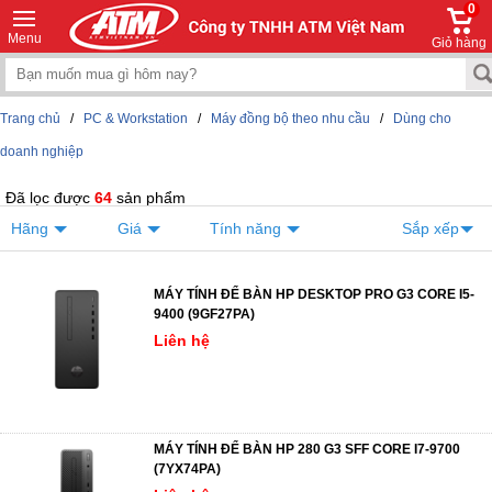
0
Menu
Giỏ hàng
Trang chủ
/
PC & Workstation
/
Máy đồng bộ theo nhu cầu
/
Dùng cho
doanh nghiệp
Đã lọc được
64
sản phẩm
Hãng
Giá
Tính năng
Sắp xếp
MÁY TÍNH ĐỂ BÀN HP DESKTOP PRO G3 CORE I5-
9400 (9GF27PA)
Liên hệ
MÁY TÍNH ĐỂ BÀN HP 280 G3 SFF CORE I7-9700
(7YX74PA)