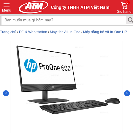
0
Menu
Giỏ hàng
Trang chủ
/
PC & Workstation
/
Máy tính All-In-One
/
Máy đồng bộ All-In-One HP