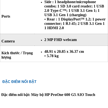
Side : 1 headphone/microphone
combo; 1 SD 3.0 card reader; 1 USB
2.0 Type-C™; 1 USB 3.1 Gen 1; 1
USB 3.1 Gen 1 (charging)
Ports
• Rear : 1 DisplayPort™ 1.2; 1 power
connector; 1 RJ-45; 2 USB 3.1 Gen 1
1 HDMI 2.0
2 MP FHD webcam
Camera
48.91 x 20.85 x 36.37 cm
Kích thước / Trọng
• 5.78 kg
lượng
ĐẶC ĐIỂM NỔI BẬT
Đặc điểm nổi bật: Máy bộ HP ProOne 600 G5 AIO Touch