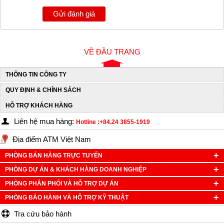
Gửi đánh giá
VỀ ĐẦU TRANG
THÔNG TIN CÔNG TY
QUY ĐỊNH & CHÍNH SÁCH
HỖ TRỢ KHÁCH HÀNG
Liên hệ mua hàng:
Hotline :+84.24 3855-1919
Địa điểm ATM Việt Nam
PHÒNG BÁN HÀNG TRỰC TUYẾN
PHÒNG DỰ ÁN & KHÁCH HÀNG DOANH NGHIỆP
PHÒNG PHÂN PHỐI VÀ HỖ TRỢ DỰ ÁN
PHÒNG BẢO HÀNH VÀ HỖ TRỢ KỸ THUẬT
Tra cứu bảo hành