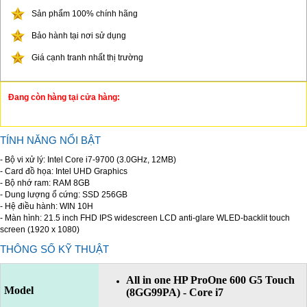
Sản phẩm 100% chính hãng
Bảo hành tại nơi sử dụng
Giá cạnh tranh nhất thị trường
Đang còn hàng tại cửa hàng:
TÍNH NĂNG NỔI BẬT
- Bộ vi xử lý: Intel Core i7-9700 (3.0GHz, 12MB)
- Card đồ họa: Intel UHD Graphics
- Bộ nhớ ram: RAM 8GB
- Dung lượng ổ cứng: SSD 256GB
- Hệ điều hành: WIN 10H
- Màn hình: 21.5 inch FHD IPS widescreen LCD anti-glare WLED-backlit touch
screen (1920 x 1080)
THÔNG SỐ KỸ THUẬT
All in one HP ProOne 600 G5 Touch
Model
(8GG99PA) - Core i7