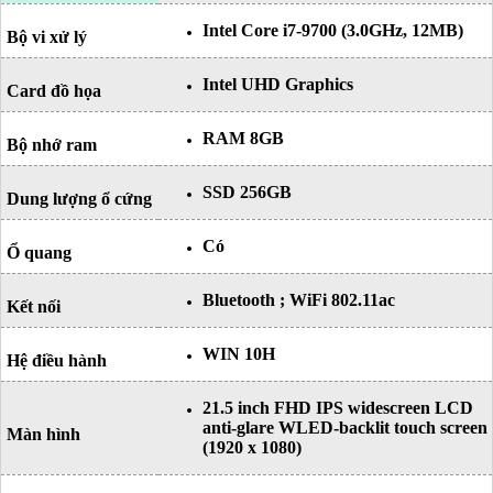
Intel Core i7-9700 (3.0GHz, 12MB)
Bộ vi xử lý
Intel UHD Graphics
Card đồ họa
RAM 8GB
Bộ nhớ ram
SSD 256GB
Dung lượng ổ cứng
Có
Ổ quang
Bluetooth ; WiFi 802.11ac
Kết nối
WIN 10H
Hệ điều hành
21.5 inch FHD IPS widescreen LCD
anti-glare WLED-backlit touch screen
Màn hình
(1920 x 1080)