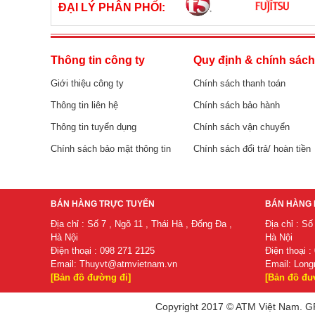
ĐẠI LÝ PHÂN PHỐI:
Thông tin công ty
Quy định & chính sác
Giới thiệu công ty
Chính sách thanh toán
Thông tin liên hệ
Chính sách bảo hành
Thông tin tuyển dụng
Chính sách vận chuyển
Chính sách bảo mật thông tin
Chính sách đổi trả/ hoàn tiền
BÁN HÀNG TRỰC TUYẾN
BÁN HÀNG 
Địa chỉ : Số 7 , Ngõ 11 , Thái Hà , Đống Đa ,
Địa chỉ : Số
Hà Nội
Hà Nội
Điện thoại : 098 271 2125
Điện thoại :
Email:
Thuyvt@atmvietnam.vn
Email:
Long
[Bản đồ đường đi]
[Bản đồ đư
Copyright 2017 © ATM Việt Nam. GP