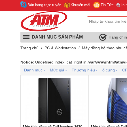
Bán hàng trực tuyến
Khuyến mãi
Tin Tức
In 
DANH MỤC SẢN PHẨM
Hàng chí
Trang chủ
/
PC & Workstation
/
Máy đồng bộ theo nhu c
Notice
: Undefined index: cat_right in
/var/www/html/atmv
Danh mục
Mức giá
Thương hiệu
ổ cứng
C
Máy tính đồng bộ Dell Inspiron 3670
Máy tính đồng bộ Dell