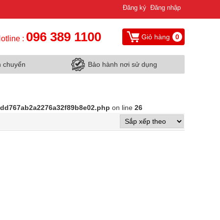
Đăng ký
Đăng nhập
096 389 1100
Giỏ hàng
0
otline :
n chuyển
Bảo hành nơi sử dụng
d9dd767ab2a2276a32f89b8e02.php
on line
26