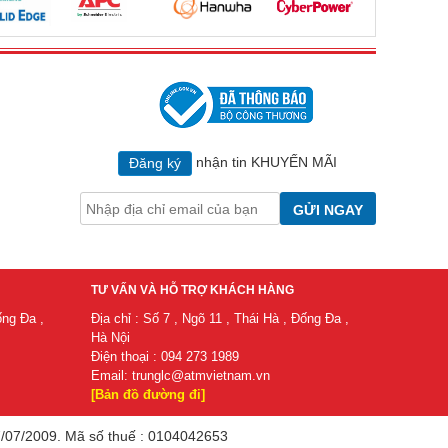
nhận tin KHUYẾN MÃI
Đăng ký
GỬI NGAY
TƯ VẤN VÀ HỖ TRỢ KHÁCH HÀNG
ống Đa ,
Địa chỉ : Số 7 , Ngõ 11 , Thái Hà , Đống Đa ,
Hà Nội
Điện thoại : 094 273 1989
Email:
trunglc@atmvietnam.vn
[Bản đồ đường đi]
/2009. ​Mã​ số​ thuế​ : 0104042653