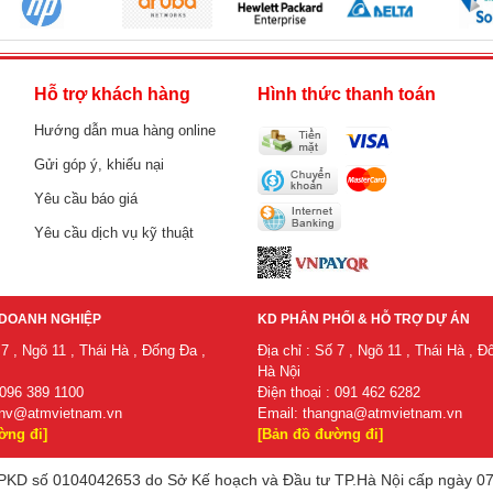
h
Hỗ trợ khách hàng
Hình thức thanh toán
Hướng dẫn mua hàng online
Gửi góp ý, khiếu nại
Yêu cầu báo giá
Yêu cầu dịch vụ kỹ thuật
DOANH NGHIỆP
KD PHÂN PHỐI & HỖ TRỢ DỰ ÁN
 7 , Ngõ 11 , Thái Hà , Đống Đa ,
Địa chỉ : Số 7 , Ngõ 11 , Thái Hà , Đ
Hà Nội
 096 389 1100
Điện thoại : 091 462 6282
nv@atmvietnam.vn
Email:
thangna@atmvietnam.vn
ờng đi]
[Bản đồ đường đi]
KD số 0104042653 do Sở Kế hoạch và Đầu tư TP.Hà Nội cấp ngày 07/07