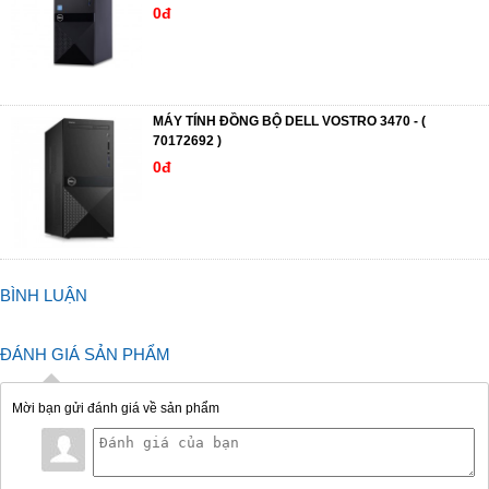
0đ
MÁY TÍNH ĐỒNG BỘ DELL VOSTRO 3470 - (
70172692 )
0đ
BÌNH LUẬN
ĐÁNH GIÁ SẢN PHẨM
Mời bạn gửi đánh giá về sản phẩm