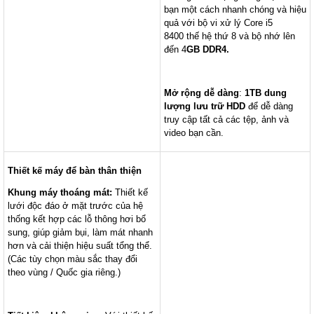
bạn một cách nhanh chóng và hiệu
quả với bộ vi xử lý Core i5
8400 thế hệ thứ 8 và bộ nhớ lên
đến 4
GB DDR4.
Mở rộng dễ dàng
:
1TB dung
lượng lưu trữ HDD
để dễ dàng
truy cập tất cả các tệp, ảnh và
video bạn cần.
Thiết kế
máy để
bàn thân thiện
Khung máy thoáng mát
:
Thiết kế
lưới độc đáo ở mặt trước của hệ
thống kết hợp các lỗ thông hơi bổ
sung, giúp giảm bụi, làm mát nhanh
hơn và cải thiện hiệu suất tổng thể.
(Các tùy chọn màu sắc thay đổi
theo vùng / Quốc gia riêng.)