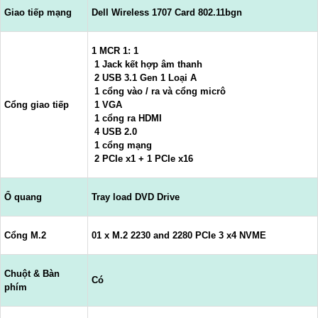
Giao tiếp mạng
Dell Wireless 1707 Card 802.11bgn
1 MCR 1: 1
1 Jack kết hợp âm thanh
2 USB 3.1 Gen 1 Loại A
1 cổng vào / ra và cổng micrô
Cổng giao tiếp
1 VGA
1 cổng ra HDMI
4 USB 2.0
1 cổng mạng
2 PCIe x1 + 1 PCIe x16
Ổ quang
Tray load DVD Drive
Cổng M.2
01 x M.2 2230 and 2280 PCIe 3 x4 NVME
Chuột & Bàn
Có
phím