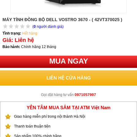
MÁY TÍNH ĐỒNG BỘ DELL VOSTRO 3670 - ( 42VT370025 )
(
0
người đánh giá)
Tình trạng:
Hết hàng
Giá: Liên hệ
Bảo hành:
Chính hãng 12 tháng
MUA NGAY
LIÊN HỆ CỬA HÀNG
Gọi đặt hàng tư vấn
0971057997
YÊN TÂM MUA SẮM TẠI ATM Việt Nam
Giao hàng miễn phí trong nội thành Hà Nội
Thanh toán thuận tiện
Sản phẩm 100% chính hãng