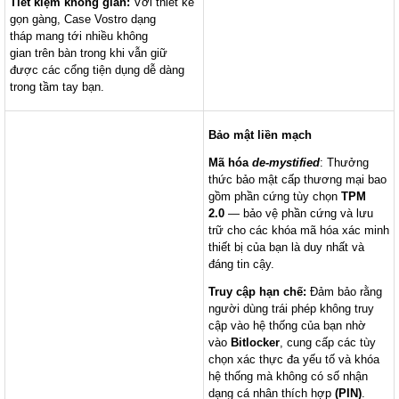
Tiết kiệm không gian:
Với thiết kế
gọn gàng, Case Vostro dạng
tháp mang tới nhiều không
gian trên bàn trong khi vẫn giữ
được các cổng tiện dụng dễ dàng
trong tầm tay bạn.
Bảo mật liền mạch
Mã hóa
de-mystified
: Thưởng
thức bảo mật cấp thương mại bao
gồm phần cứng tùy chọn
TPM
2.0
— bảo vệ phần cứng và lưu
trữ cho các khóa mã hóa xác minh
thiết bị của bạn là duy nhất và
đáng tin cậy.
Truy cập hạn chế:
Đảm bảo rằng
người dùng trái phép không truy
cập vào hệ thống của bạn nhờ
vào
Bitlocker
, cung cấp các tùy
chọn xác thực đa yếu tố và khóa
hệ thống mà không có số nhận
dạng cá nhân thích hợp
(PIN)
.