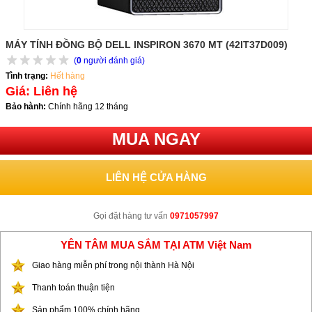
MÁY TÍNH ĐỒNG BỘ DELL INSPIRON 3670 MT (42IT37D009)
(
0
người đánh giá)
Tình trạng:
Hết hàng
Giá: Liên hệ
Bảo hành:
Chính hãng 12 tháng
MUA NGAY
LIÊN HỆ CỬA HÀNG
Gọi đặt hàng tư vấn
0971057997
YÊN TÂM MUA SẮM TẠI ATM Việt Nam
Giao hàng miễn phí trong nội thành Hà Nội
Thanh toán thuận tiện
Sản phẩm 100% chính hãng