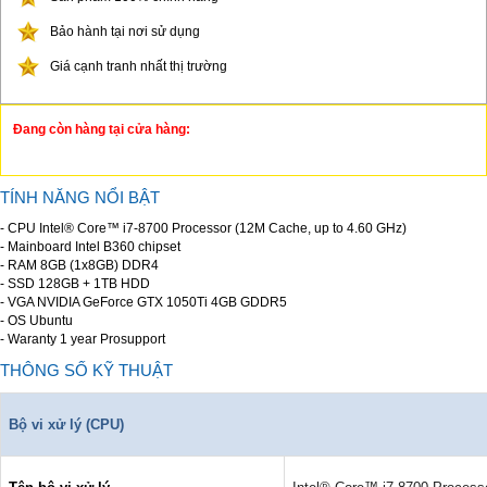
Bảo hành tại nơi sử dụng
Giá cạnh tranh nhất thị trường
Đang còn hàng tại cửa hàng:
TÍNH NĂNG NỔI BẬT
- CPU Intel® Core™ i7-8700 Processor (12M Cache, up to 4.60 GHz)
- Mainboard Intel B360 chipset
- RAM 8GB (1x8GB) DDR4
- SSD 128GB + 1TB HDD
- VGA NVIDIA GeForce GTX 1050Ti 4GB GDDR5
- OS Ubuntu
- Waranty 1 year Prosupport
THÔNG SỐ KỸ THUẬT
Bộ vi xử lý (CPU)