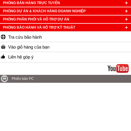
PHÒNG BÁN HÀNG TRỰC TUYẾN
PHÒNG DỰ ÁN & KHÁCH HÀNG DOANH NGHIỆP
PHÒNG PHÂN PHỐI VÀ HỖ TRỢ DỰ ÁN
PHÒNG BẢO HÀNH VÀ HỖ TRỢ KỸ THUẬT
Tra cứu bảo hành
Vào giỏ hàng của bạn
Liên hệ góp ý
Phiên bản PC