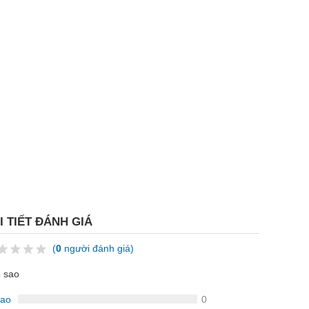
I TIẾT ĐÁNH GIÁ
(
0
người đánh giá)
5 sao
sao
0