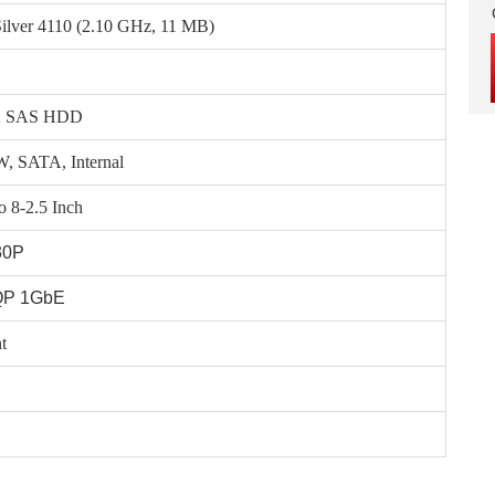
Silver 4110 (2.10 GHz, 11 MB)
K SAS HDD
, SATA, Internal
o 8-2.5 Inch
30P
 QP 1GbE
t