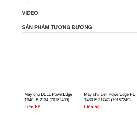
VIDEO
SẢN PHẨM TƯƠNG ĐƯƠNG
Máy chủ DELL PowerEdge
Máy chủ Dell PowerEdge PE
T340- E-2134 (70182409)
T430 E-2174G (70187249)
Liên hệ
Liên hệ
- CPU: Intel Xeon E-2134
- CPU: Intel Xeon E-2174G