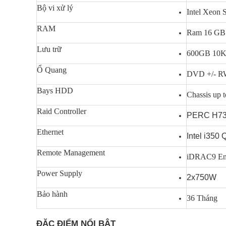
Bộ vi xử lý
Intel Xeon 
RAM
Ram 16 GB
Lưu trữ
600GB 10
Ổ Quang
DVD +/- RW
Bays HDD
Chassis up t
Raid Controller
PERC H7
Ethernet
Intel i350
Remote Management
iDRAC9 En
Power Supply
2x750W
Bảo hành
36 Tháng
ĐẶC ĐIỂM NỔI BẬT