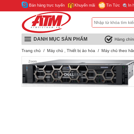
Bán hàng trực tuyến
Khuyến mãi
Tin Tức
In 
DANH MỤC SẢN PHẨM
Hàng chí
Trang chủ
/
Máy chủ , Thiết bị ảo hóa
/
Máy chủ theo hã
Zoom