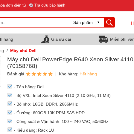
hóa đơn điện tử
Tra cứu bảo hành
H
nh hãng
Giá ưu đãi
Miễn phí vậ
ng
/
Máy chủ Dell
Máy chủ Dell PowerEdge R640 Xeon Silver 4110
(70158768)
Đánh giá
| Kho hàng:
Hết hàng
- Tên hãng: Dell
- Bộ VXL: Intel Xeon Silver 4110 (2.10 GHz, 11 MB)
- Bộ nhớ: 16GB, DDR4, 2666MHz
- Ổ cứng: 600GB 10K RPM SAS HDD
- Công suất & Vận hành: 100 ~ 240 VAC, 50/60Hz
- Kiểu dáng: Rack 1U