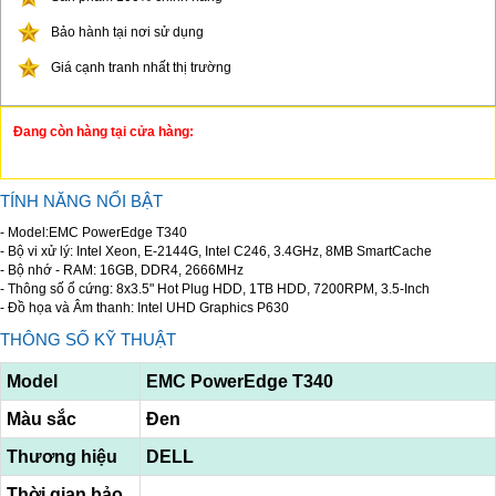
Bảo hành tại nơi sử dụng
Giá cạnh tranh nhất thị trường
Đang còn hàng tại cửa hàng:
TÍNH NĂNG NỔI BẬT
- Model:EMC PowerEdge T340
- Bộ vi xử lý: Intel Xeon, E-2144G, Intel C246, 3.4GHz, 8MB SmartCache
- Bộ nhớ - RAM: 16GB, DDR4, 2666MHz
- Thông số ổ cứng: 8x3.5" Hot Plug HDD, 1TB HDD, 7200RPM, 3.5-Inch
- Đồ họa và Âm thanh: Intel UHD Graphics P630
THÔNG SỐ KỸ THUẬT
Model
EMC PowerEdge T340
Màu sắc
Đen
Thương hiệu
DELL
Thời gian bảo