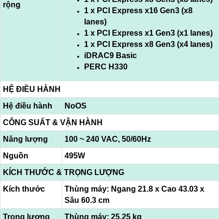
rộng
1 x PCI Express x16 Gen3 (x8
lanes)
1 x PCI Express x1 Gen3 (x1 lanes)
1 x PCI Express x8 Gen3 (x4 lanes)
iDRAC9 Basic
PERC H330
HỆ ĐIỀU HÀNH
Hệ điều hành
NoOS
CÔNG SUẤT & VẬN HÀNH
Năng lượng
100 ~ 240 VAC, 50/60Hz
Nguồn
495W
KÍCH THƯỚC & TRỌNG LƯỢNG
Kích thước
Thùng máy: Ngang 21.8 x Cao 43.03 x
Sâu 60.3 cm
Trọng lượng
Thùng máy: 25.25 kg