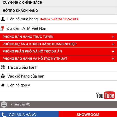
QUY ĐỊNH & CHÍNH SÁCH
HỖ TRỢ KHÁCH HÀNG
Liên hệ mua hàng:
Hotline :+84.24 3855-1919
Địa điểm ATM Việt Nam
PHÒNG BÁN HÀNG TRỰC TUYẾN
PHÒNG DỰ ÁN & KHÁCH HÀNG DOANH NGHIỆP
PHÒNG PHÂN PHỐI VÀ HỖ TRỢ DỰ ÁN
PHÒNG BẢO HÀNH VÀ HỖ TRỢ KỸ THUẬT
Tra cứu bảo hành
Vào giỏ hàng của bạn
Liên hệ góp ý
Phiên bản PC
GỌI MUA HÀNG
SHOWROOM