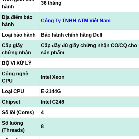
36 tháng
hành
Địa điểm bảo
Công Ty TNHH ATM Việt Nam
hành
Loại bảo hành
Bảo hành chính hãng Dell
Cấp giấy
Cấp đầy đủ giấy chứng nhận CO/CQ cho
chứng nhận
sản phẩm
BỘ VI XỬ LÝ
Công nghệ
Intel Xeon
CPU
Loại CPU
E-2144G
Chipset
Intel C246
Số lõi (Cores)
4
Số luồng
8
(Threads)