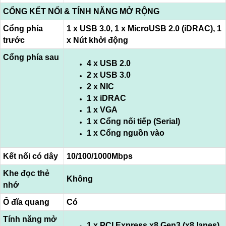
CỔNG KẾT NỐI & TÍNH NĂNG MỞ RỘNG
Cổng phía
1 x USB 3.0, 1 x MicroUSB 2.0 (iDRAC), 1
trước
x Nút khởi động
Cổng phía sau
4 x USB 2.0
2 x USB 3.0
2 x NIC
1 x iDRAC
1 x VGA
1 x Cổng nối tiếp (Serial)
1 x Cổng nguồn vào
Kết nối có dây
10/100/1000Mbps
Khe đọc thẻ
Không
nhớ
Ổ đĩa quang
Có
Tính năng mở
1 x PCI Express x8 Gen3 (x8 lanes)