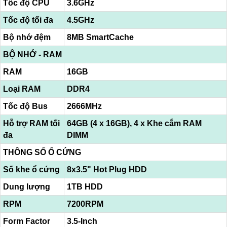
Tốc độ CPU
3.6GHz
Tốc độ tối đa
4.5GHz
Bộ nhớ đệm
8MB SmartCache
BỘ NHỚ - RAM
RAM
16GB
Loại RAM
DDR4
Tốc độ Bus
2666MHz
Hỗ trợ RAM tối
64GB (4 x 16GB), 4 x Khe cắm RAM
đa
DIMM
THÔNG SỐ Ổ CỨNG
Số khe ổ cứng
8x3.5" Hot Plug HDD
Dung lượng
1TB HDD
RPM
7200RPM
Form Factor
3.5-Inch