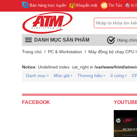
Bán hàng trực tuyến
Khuyến mãi
Tin Tức
In 
DANH MỤC SẢN PHẨM
Hàng chí
Trang chủ
/
PC & Workstation
/
Máy đồng bộ chạy CPU I
Notice
: Undefined index: cat_right in
/var/www/html/atmv
Danh mục
Mức giá
Thương hiệu
ổ cứng
C
FACEBOOK
YOUTUB