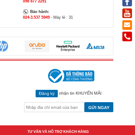
098 877 2291
Bảo hành:
024-3.537 5949
- Máy lẻ : 31
nhận tin KHUYẾN MÃI
Đăng ký
GỬI NGAY
TƯ VẤN VÀ HỖ TRỢ KHÁCH HÀNG