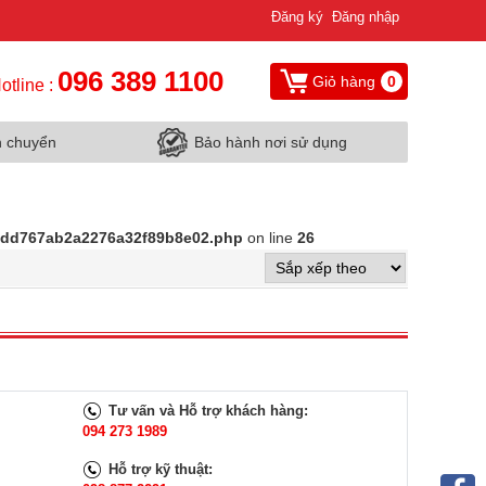
Đăng ký
Đăng nhập
096 389 1100
Giỏ hàng
0
otline :
n chuyển
Bảo hành nơi sử dụng
d9dd767ab2a2276a32f89b8e02.php
on line
26
Tư vấn và Hỗ trợ khách hàng:
094 273 1989
Hỗ trợ kỹ thuật: