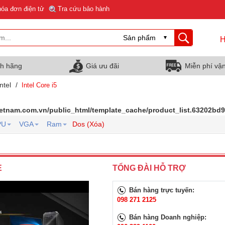
hóa đơn điện tử
Tra cứu bảo hành
H
nh hãng
Giá ưu đãi
Miễn phí vậ
ntel
/
Intel Core i5
ietnam.com.vn/public_html/template_cache/product_list.63202b
PU
VGA
Ram
Dos (Xóa)
E
TỔNG ĐÀI HỖ TRỢ
Bán hàng trực tuyến:
098 271 2125
Bán hàng Doanh nghiệp: