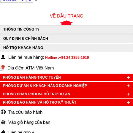
VỀ ĐẦU TRANG
THÔNG TIN CÔNG TY
QUY ĐỊNH & CHÍNH SÁCH
HỖ TRỢ KHÁCH HÀNG
Liên hệ mua hàng:
Hotline :+84.24 3855-1919
Địa điểm ATM Việt Nam
PHÒNG BÁN HÀNG TRỰC TUYẾN
PHÒNG DỰ ÁN & KHÁCH HÀNG DOANH NGHIỆP
PHÒNG PHÂN PHỐI VÀ HỖ TRỢ DỰ ÁN
PHÒNG BẢO HÀNH VÀ HỖ TRỢ KỸ THUẬT
Tra cứu bảo hành
Vào giỏ hàng của bạn
Liên hệ góp ý