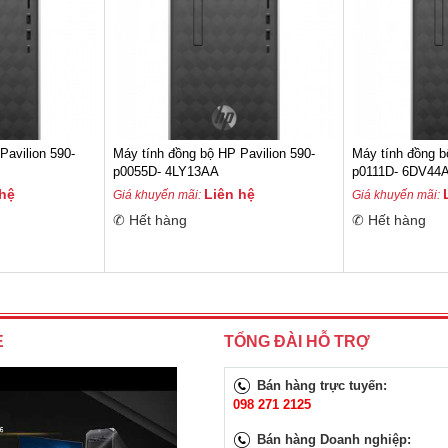
Pavilion 590-
Máy tính đồng bộ HP Pavilion 590-
Máy tính đồng b
p0055D- 4LY13AA
p0111D- 6DV44
 hệ
Liên hệ
Giá khuyến mãi:
Giá khuyến mãi:
✆ Hết hàng
✆ Hết hàng
E
TỔNG ĐÀI HỖ TRỢ
Bán hàng trực tuyến:
098 271 2125
Bán hàng Doanh nghiệp: