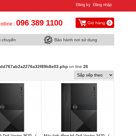
Đăng ký
Đăng nhập
096 389 1100
Giỏ hàng
0
otline :
n chuyển
Bảo hành nơi sử dụng
d9dd767ab2a2276a32f89b8e02.php
on line
26
 Dell Vostro 3670 - (
Máy tính đồng bộ Dell Vostro 3470 - (