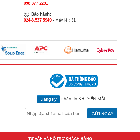
098 877 2291
Bảo hành:
024-3.537 5949
- Máy lẻ : 31
nhận tin KHUYẾN MÃI
Đăng ký
GỬI NGAY
TƯ VẤN VÀ HỖ TRỢ KHÁCH HÀNG