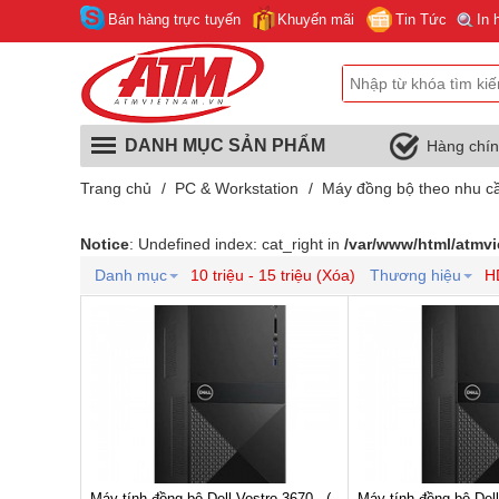
Bán hàng trực tuyến
Khuyến mãi
Tin Tức
In 
DANH MỤC SẢN PHẨM
Hàng chí
Trang chủ
/
PC & Workstation
/
Máy đồng bộ theo nhu c
Notice
: Undefined index: cat_right in
/var/www/html/atmv
Danh mục
10 triệu - 15 triệu (Xóa)
Thương hiệu
H
Máy tính đồng bộ Dell Vostro 3670 - (
Máy tính đồng bộ Dell