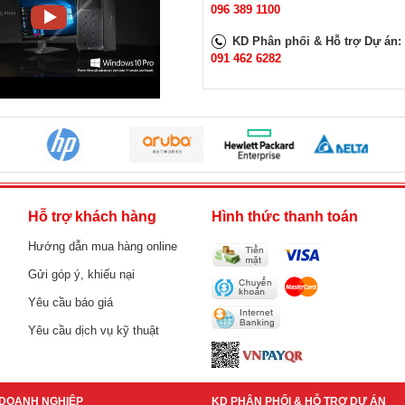
096 389 1100
KD Phân phối & Hỗ trợ Dự án:
091 462 6282
h
Hỗ trợ khách hàng
Hình thức thanh toán
Hướng dẫn mua hàng online
Gửi góp ý, khiếu nại
Yêu cầu báo giá
Yêu cầu dịch vụ kỹ thuật
DOANH NGHIỆP
KD PHÂN PHỐI & HỖ TRỢ DỰ ÁN