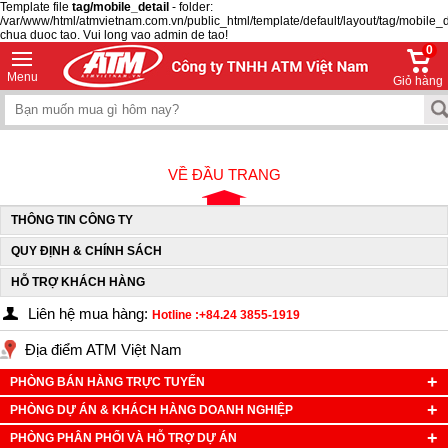
Template file
tag/mobile_detail
- folder:
/var/www/html/atmvietnam.com.vn/public_html/template/default/layout/tag/mobile_d
chua duoc tao. Vui long vao admin de tao!
0
Menu
Giỏ hàng
VỀ ĐẦU TRANG
THÔNG TIN CÔNG TY
QUY ĐỊNH & CHÍNH SÁCH
HỖ TRỢ KHÁCH HÀNG
Liên hệ mua hàng:
Hotline :+84.24 3855-1919
Địa điểm ATM Việt Nam
PHÒNG BÁN HÀNG TRỰC TUYẾN
PHÒNG DỰ ÁN & KHÁCH HÀNG DOANH NGHIỆP
PHÒNG PHÂN PHỐI VÀ HỖ TRỢ DỰ ÁN