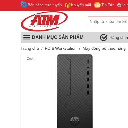
Bán hàng trực tuyến
Khuyến mãi
Tin Tức
In 
DANH MỤC SẢN PHẨM
Hàng chí
Trang chủ
/
PC & Workstation
/
Máy đồng bộ theo hãng
Zoom