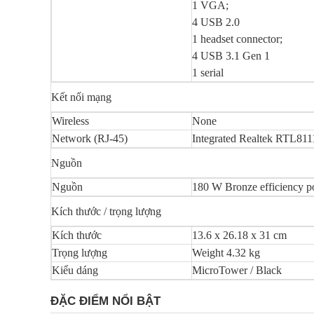
1 VGA;
4 USB 2.0
1 headset connector;
4 USB 3.1 Gen 1
1 serial
Kết nối mạng
Wireless
None
Network (RJ-45)
Integrated Realtek RTL
Nguồn
Nguồn
180 W Bronze efficiency p
Kích thước / trọng lượng
Kích thước
13.6 x 26.18 x 31 cm
Trọng lượng
Weight 4.32 kg
Kiểu dáng
MicroTower / Black
ĐẶC ĐIỂM NỔI BẬT