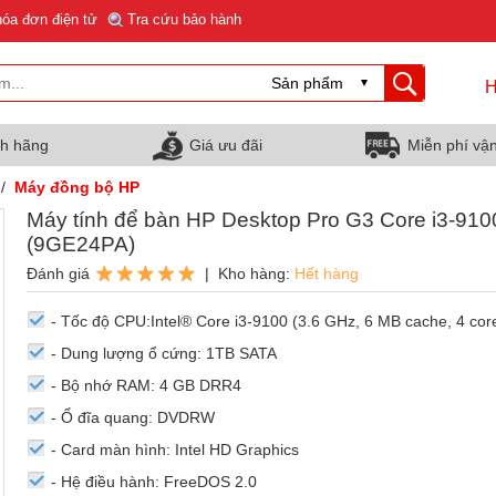
hóa đơn điện tử
Tra cứu bảo hành
H
nh hãng
Giá ưu đãi
Miễn phí vậ
/
Máy đồng bộ HP
Máy tính để bàn HP Desktop Pro G3 Core i3-910
(9GE24PA)
Đánh giá
| Kho hàng:
Hết hàng
- Tốc độ CPU:Intel® Core i3-9100 (3.6 GHz, 6 MB cache, 4 cor
- Dung lượng ổ cứng: 1TB SATA
- Bộ nhớ RAM: 4 GB DRR4
- Ổ đĩa quang: DVDRW
- Card màn hình: Intel HD Graphics
- Hệ điều hành: FreeDOS 2.0