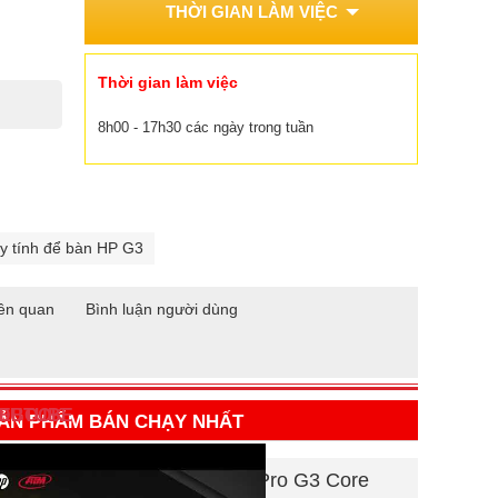
THỜI GIAN LÀM VIỆC
Thời gian làm việc
8h00 - 17h30 các ngày trong tuần
y tính để bàn HP G3
ên quan
Bình luận người dùng
CEBOOK
OUTUBE
ẢN PHẨM BÁN CHẠY NHẤT
Máy tính để bàn HP Desktop Pro G3 Core