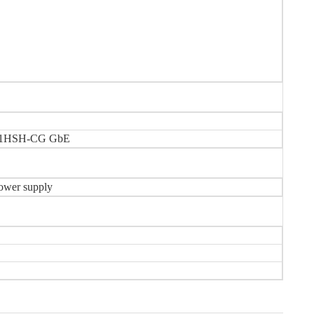
8111HSH-CG GbE
ower supply