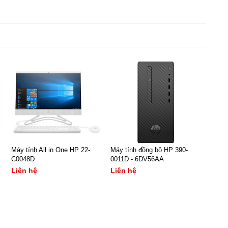
Máy tính All in One HP 22-
Máy tính đồng bộ HP 390-
C0048D
0011D - 6DV56AA
Liên hệ
Liên hệ
- Màn hình: 21.5Inch
- CPU: Pentium G5420