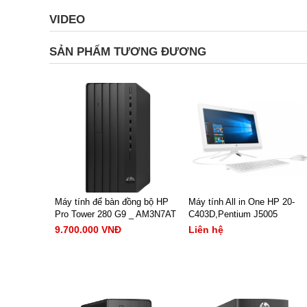
VIDEO
SẢN PHẨM TƯƠNG ĐƯƠNG
Máy tính để bàn đồng bộ HP
Máy tính All in One HP 20-
Pro Tower 280 G9 _ AM3N7AT
C403D,Pentium J5005
(Core I3-12100 | 8GB DDR4 |
9.700.000 VNĐ
Liên hệ
256GB SSD | WLan_BT |
KB/M | Win11SL/ 1yr)
CPU: Intel® Core™ i3-
- Màn hình: 19.5Inch