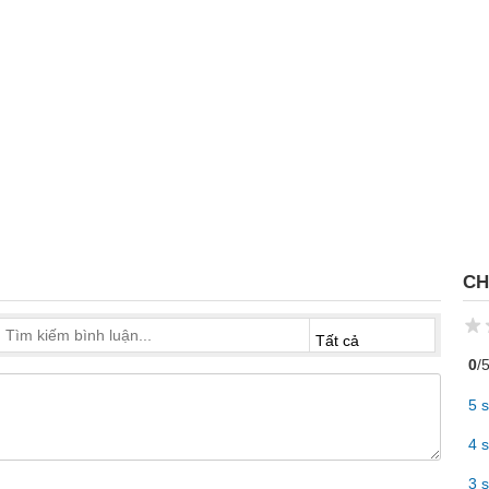
CH
0
/
5 
4 
3 