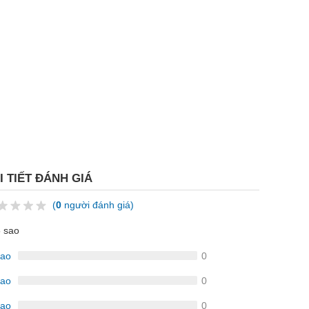
I TIẾT ĐÁNH GIÁ
(
0
người đánh giá)
5 sao
sao
0
sao
0
sao
0