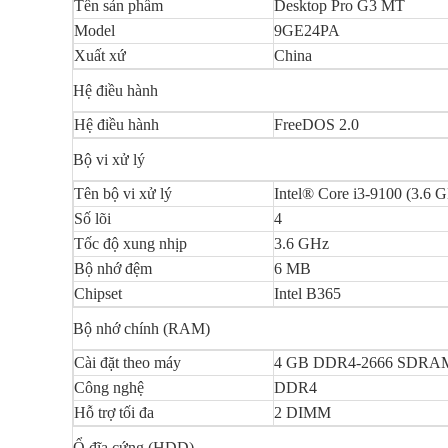
Tên sản phẩm
Desktop Pro G3 MT
Model
9GE24PA
Xuất xứ
China
Hệ điều hành
Hệ điều hành
FreeDOS 2.0
Bộ vi xử lý
Tên bộ vi xử lý
Intel® Core i3-9100 (3.6 
Số lõi
4
Tốc độ xung nhịp
3.6 GHz
Bộ nhớ đệm
6 MB
Chipset
Intel B365
Bộ nhớ chính (RAM)
Cài đặt theo máy
4 GB DDR4-2666 SDRAM 
Công nghệ
DDR4
Hỗ trợ tối đa
2 DIMM
Ổ đĩa cứng (HDD)