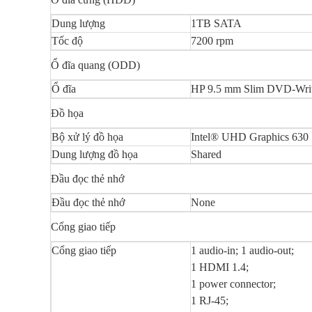
Dung lượng
1TB SATA
Tốc độ
7200 rpm
Ổ đĩa quang (ODD)
Ổ đĩa
HP 9.5 mm Slim DVD-Writ
Đồ họa
Bộ xử lý đồ họa
Intel® UHD Graphics 630
Dung lượng đồ họa
Shared
Đầu đọc thẻ nhớ
Đầu đọc thẻ nhớ
None
Cổng giao tiếp
Cổng giao tiếp
1 audio-in; 1 audio-out;
1 HDMI 1.4;
1 power connector;
1 RJ-45;