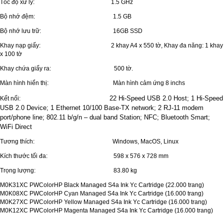
Tốc độ xử lý: 1.5 GHz
Bộ nhớ đệm: 1.5 GB
Bộ nhớ lưu trữ: 16GB SSD
Khay nạp giấy: 2 khay A4 x 550 tờ, Khay đa năng: 1 khay
x 100 tờ
Khay chứa giấy ra: 500 tờ.
Màn hình hiển thị: Màn hình cảm ứng 8 inchs
22 Hi-Speed USB 2.0 Host; 1 Hi-Speed
Kết nối:
USB 2.0 Device; 1 Ethernet 10/100 Base-TX network; 2 RJ-11 modem
port/phone line; 802.11 b/g/n – dual band Station; NFC; Bluetooth Smart;
WiFi Direct
Tương thích: Windows, MacOS, Linux
Kích thước tối đa: 598 x 576 x 728 mm
Trọng lượng: 83.80 kg
M0K31XC PWColorHP Black Managed S4a Ink Yc Cartridge (22.000 trang)
M0K08XC PWColorHP Cyan Managed S4a Ink Yc Cartridge (16.000 trang)
M0K27XC PWColorHP Yellow Managed S4a Ink Yc Cartridge (16.000 trang)
M0K12XC PWColorHP Magenta Managed S4a Ink Yc Cartridge (16.000 trang)