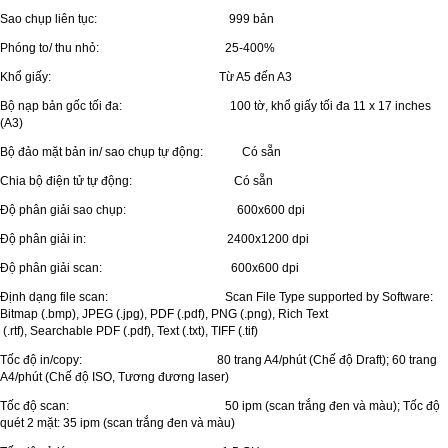
Sao chụp liên tục: 999 bản
Phóng to/ thu nhỏ: 25-400%
Khổ giấy: Từ A5 đến A3
Bộ nạp bản gốc tối đa: 100 tờ, khổ giấy tối đa 11 x 17 inches
(A3)
Bộ đảo mặt bản in/ sao chụp tự động: Có sẵn
Chia bộ điện tử tự động: Có sẵn
Độ phân giải sao chụp: 600x600 dpi
Độ phân giải in: 2400x1200 dpi
Độ phân giải scan: 600x600 dpi
Định dạng file scan: Scan File Type supported by Software:
Bitmap (.bmp), JPEG (.jpg), PDF (.pdf), PNG (.png), Rich Text
(.rtf), Searchable PDF (.pdf), Text (.txt), TIFF (.tif)
Tốc độ in/copy: 80 trang A4/phút (Chế độ Draft); 60 trang
A4/phút (Chế độ ISO, Tương đương laser)
Tốc độ scan: 50 ipm (scan trắng đen và màu); Tốc độ
quét 2 mặt: 35 ipm (scan trắng đen và màu)