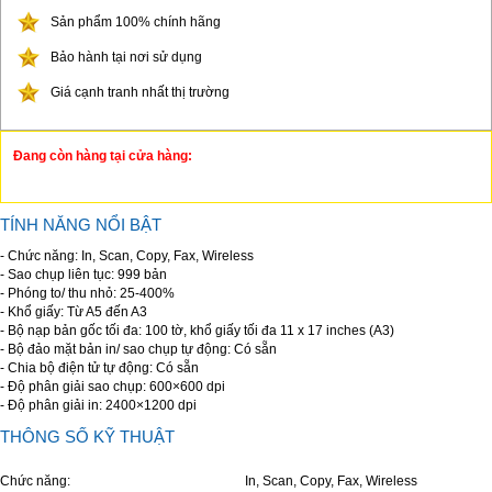
Sản phẩm 100% chính hãng
Bảo hành tại nơi sử dụng
Giá cạnh tranh nhất thị trường
Đang còn hàng tại cửa hàng:
TÍNH NĂNG NỔI BẬT
- Chức năng: In, Scan, Copy, Fax, Wireless
- Sao chụp liên tục: 999 bản
- Phóng to/ thu nhỏ: 25-400%
- Khổ giấy: Từ A5 đến A3
- Bộ nạp bản gốc tối đa: 100 tờ, khổ giấy tối đa 11 x 17 inches (A3)
- Bộ đảo mặt bản in/ sao chụp tự động: Có sẵn
- Chia bộ điện tử tự động: Có sẵn
- Độ phân giải sao chụp: 600×600 dpi
- Độ phân giải in: 2400×1200 dpi
THÔNG SỐ KỸ THUẬT
Chức năng: In, Scan, Copy, Fax, Wireless