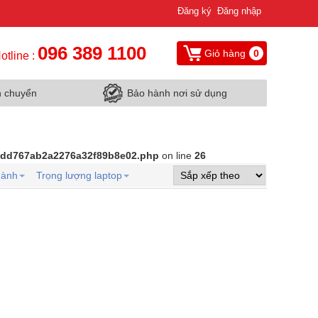
Đăng ký
Đăng nhập
096 389 1100
Giỏ hàng
0
otline :
n chuyển
Bảo hành nơi sử dụng
d9dd767ab2a2276a32f89b8e02.php
on line
26
hành
Trọng lượng laptop