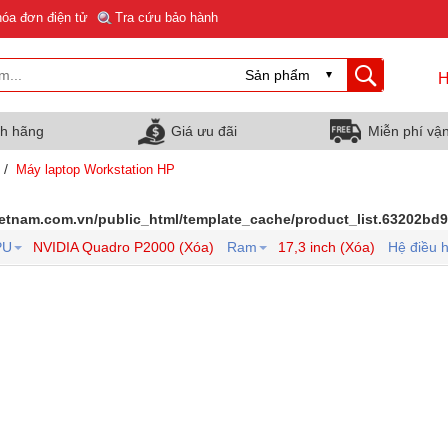
hóa đơn điện tử
Tra cứu bảo hành
H
nh hãng
Giá ưu đãi
Miễn phí vậ
/
Máy laptop Workstation HP
ietnam.com.vn/public_html/template_cache/product_list.63202b
PU
NVIDIA Quadro P2000 (Xóa)
Ram
17,3 inch (Xóa)
Hệ điều 