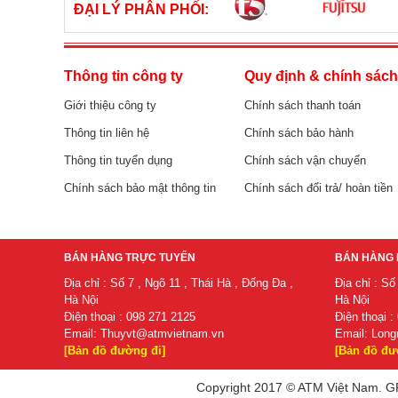
ĐẠI LÝ PHÂN PHỐI:
Thông tin công ty
Quy định & chính sác
Giới thiệu công ty
Chính sách thanh toán
Thông tin liên hệ
Chính sách bảo hành
Thông tin tuyển dụng
Chính sách vận chuyển
Chính sách bảo mật thông tin
Chính sách đổi trả/ hoàn tiền
BÁN HÀNG TRỰC TUYẾN
BÁN HÀNG 
Địa chỉ : Số 7 , Ngõ 11 , Thái Hà , Đống Đa ,
Địa chỉ : Số
Hà Nội
Hà Nội
Điện thoại : 098 271 2125
Điện thoại :
Email:
Thuyvt@atmvietnam.vn
Email:
Long
[Bản đồ đường đi]
[Bản đồ đư
Copyright 2017 © ATM Việt Nam. GP