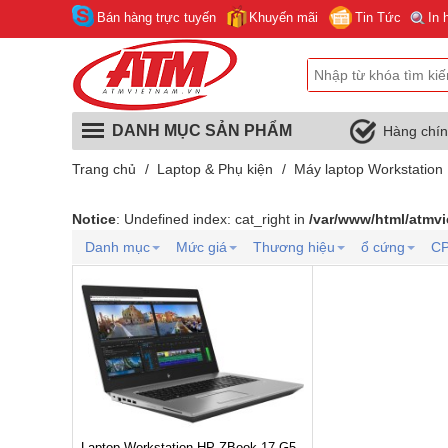
Bán hàng trực tuyến
Khuyến mãi
Tin Tức
In 
DANH MỤC SẢN PHẨM
Hàng chí
Trang chủ
/
Laptop & Phụ kiện
/
Máy laptop Workstation
Notice
: Undefined index: cat_right in
/var/www/html/atmv
Danh mục
Mức giá
Thương hiệu
ổ cứng
C
Laptop Workstation HP ZBook 17 G5