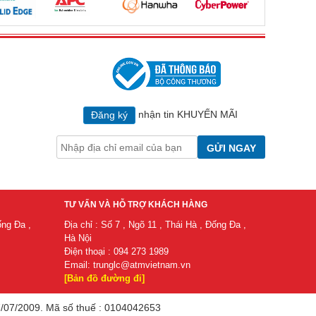
nhận tin KHUYẾN MÃI
Đăng ký
GỬI NGAY
TƯ VẤN VÀ HỖ TRỢ KHÁCH HÀNG
ống Đa ,
Địa chỉ : Số 7 , Ngõ 11 , Thái Hà , Đống Đa ,
Hà Nội
Điện thoại : 094 273 1989
Email:
trunglc@atmvietnam.vn
[Bản đồ đường đi]
/2009. ​Mã​ số​ thuế​ : 0104042653