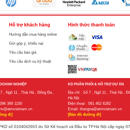
h
Hỗ trợ khách hàng
Hình thức thanh toán
Hướng dẫn mua hàng online
Gửi góp ý, khiếu nại
Yêu cầu báo giá
Yêu cầu dịch vụ kỹ thuật
DOANH NGHIỆP
KD PHÂN PHỐI & HỖ TRỢ DỰ ÁN
 7 , Ngõ 11 , Thái Hà , Đống Đa ,
Địa chỉ : Số 7 , Ngõ 11 , Thái Hà , Đ
Hà Nội
 096 389 1100
Điện thoại : 091 462 6282
nv@atmvietnam.vn
Email:
thangna@atmvietnam.vn
ờng đi]
[Bản đồ đường đi]
KD số 0104042653 do Sở Kế hoạch và Đầu tư TP.Hà Nội cấp ngày 07/07