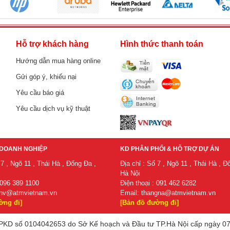
h
Hỗ trợ khách hàng
Hình thức thanh toán
Hướng dẫn mua hàng online
Gửi góp ý, khiếu nại
Yêu cầu báo giá
Yêu cầu dịch vụ kỹ thuật
DOANH NGHIỆP
KD PHÂN PHỐI & HỖ TRỢ DỰ ÁN
 7 , Ngõ 11 , Thái Hà , Đống Đa ,
Địa chỉ : Số 7 , Ngõ 11 , Thái Hà , Đ
Hà Nội
 096 389 1100
Điện thoại : 091 462 6282
nv@atmvietnam.vn
Email:
thangna@atmvietnam.vn
ờng đi]
[Bản đồ đường đi]
KD số 0104042653 do Sở Kế hoạch và Đầu tư TP.Hà Nội cấp ngày 07/07