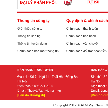
ĐẠI LÝ PHÂN PHỐI:
Thông tin công ty
Quy định & chính sác
Giới thiệu công ty
Chính sách thanh toán
Thông tin liên hệ
Chính sách bảo hành
Thông tin tuyển dụng
Chính sách vận chuyển
Chính sách bảo mật thông tin
Chính sách đổi trả/ hoàn tiền
BÁN HÀNG TRỰC TUYẾN
BÁN HÀNG 
Địa chỉ : Số 7 , Ngõ 11 , Thái Hà , Đống Đa ,
Địa chỉ : Số
Hà Nội
Hà Nội
Điện thoại : 098 271 2125
Điện thoại :
Email:
Thuyvt@atmvietnam.vn
Email:
Long
[Bản đồ đường đi]
[Bản đồ đư
Copyright 2017 © ATM Việt Nam. GP