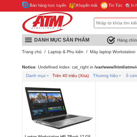
Bán hàng trực tuyến
Khuyến mãi
Tin Tức
In 
DANH MỤC SẢN PHẨM
Hàng chí
Trang chủ
/
Laptop & Phụ kiện
/
Máy laptop Workstation
Notice
: Undefined index: cat_right in
/var/www/html/atmv
Danh mục
Trên 40 triệu (Xóa)
Thương hiệu
ổ cứ
Laptop Workstation HP ZBook 17 G5