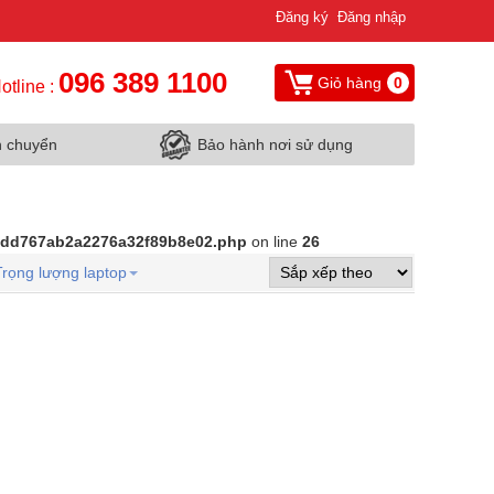
Đăng ký
Đăng nhập
096 389 1100
Giỏ hàng
0
otline :
n chuyển
Bảo hành nơi sử dụng
d9dd767ab2a2276a32f89b8e02.php
on line
26
Trọng lượng laptop