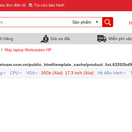
hóa đơn điện tử
Tra cứu bảo hành
H
nh hãng
Giá ưu đãi
Miễn phí vậ
/
Máy laptop Workstation HP
ietnam.com.vn/public_html/template_cache/product_list.63202b
ng
CPU
VGA
16Gb (Xóa)
17,3 inch (Xóa)
Hệ điều hành