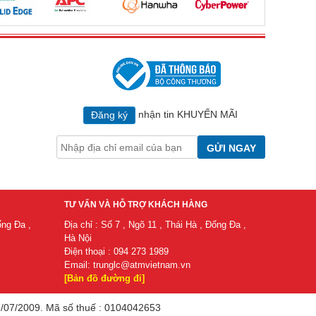
nhận tin KHUYẾN MÃI
Đăng ký
GỬI NGAY
TƯ VẤN VÀ HỖ TRỢ KHÁCH HÀNG
ống Đa ,
Địa chỉ : Số 7 , Ngõ 11 , Thái Hà , Đống Đa ,
Hà Nội
Điện thoại : 094 273 1989
Email:
trunglc@atmvietnam.vn
[Bản đồ đường đi]
/2009. ​Mã​ số​ thuế​ : 0104042653