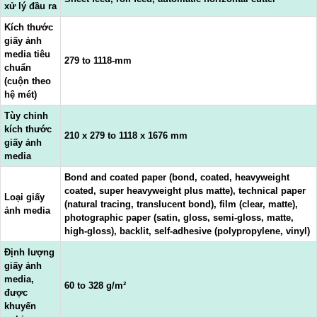
xử lý đầu ra
Kích thước
giấy ảnh
media tiêu
279 to 1118-mm
chuẩn
(cuộn theo
hệ mét)
Tùy chỉnh
kích thước
210 x 279 to 1118 x 1676 mm
giấy ảnh
media
Bond and coated paper (bond, coated, heavyweight
coated, super heavyweight plus matte), technical paper
Loại giấy
(natural tracing, translucent bond), film (clear, matte),
ảnh media
photographic paper (satin, gloss, semi-gloss, matte,
high-gloss), backlit, self-adhesive (polypropylene, vinyl)
Định lượng
giấy ảnh
media,
60 to 328 g/m²
được
khuyến