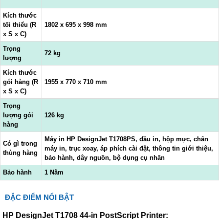
Kích thước
tối thiểu (R
1802 x 695 x 998 mm
x S x C)
Trọng
72 kg
lượng
Kích thước
gói hàng (R
1955 x 770 x 710 mm
x S x C)
Trọng
lượng gói
126 kg
hàng
Máy in HP DesignJet T1708PS, đầu in, hộp mực, chân
Có gì trong
máy in, trục xoay, áp phích cài đặt, thông tin giới thiệu,
thùng hàng
bảo hành, dây nguồn, bộ dụng cụ nhãn
Bảo hành
1 Năm
ĐẶC ĐIỂM NỔI BẬT
HP DesignJet T1708 44-in PostScript Printer: