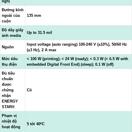
nghị
Đường kính
ngoài của
135 mm
cuộn
Độ dày giấy
Up to 31.5 mil
ảnh media
Input voltage (auto ranging) 100-240 V (±10%), 50/60 Hz
Nguồn
(±3 Hz), 2 A max
Mức tiêu
< 100 W (printing); < 24 W (ready); < 0.3 W (< 6.5 W with
thụ điện
embedded Digital Front End) (sleep); 0.1 W (off)
Đủ tiêu
chuẩn
được
chứng
Có
nhận
ENERGY
STAR®
Phạm vị
nhiệt độ
5 tới 40ºC
hoạt động