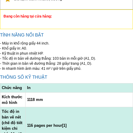
Đang còn hàng tại cửa hàng:
TÍNH NĂNG NỔI BẬT
- Máy in khổ rộng giấy 44 inch.
- Khổ giấy in: A0.
- Kỹ thuật in phun nhiệt HP.
- Tốc độ in bản vẽ đường thẳng: 103 bản in mỗi giờ (A1, D).
- Thời gian in bản vẽ đường thẳng: 28 giây/ trang (A1, D).
- In nhanh hình ảnh màu: 41 m² / giờ trên giấy phủ.
THÔNG SỐ KỸ THUẬT
Chức năng
In
Kích thước
1118 mm
mô hình
Tốc độ in
bản vẽ nét
(chế độ tiết
116 pages per hour[1]
kiệm chi