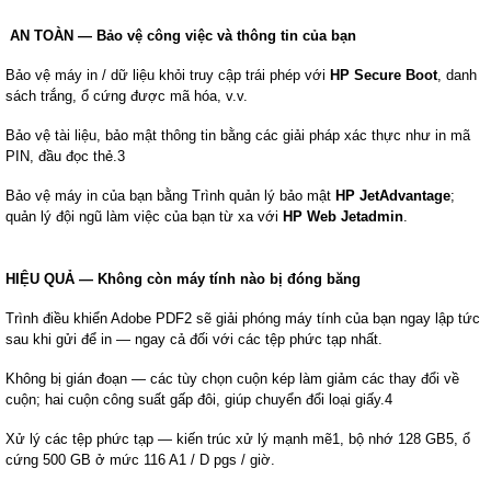
AN TOÀN — Bảo vệ công việc và thông tin của bạn
Bảo vệ máy in / dữ liệu khỏi truy cập trái phép với
HP Secure Boot
, danh
sách trắng, ổ cứng được mã hóa, v.v.
Bảo vệ tài liệu, bảo mật thông tin bằng các giải pháp xác thực như in mã
PIN, đầu đọc thẻ.3
Bảo vệ máy in của bạn bằng Trình quản lý bảo mật
HP JetAdvantage
;
quản lý đội ngũ làm việc của bạn từ xa với
HP Web Jetadmin
.
HIỆU QUẢ — Không còn máy tính nào bị đóng băng
Trình điều khiển Adobe PDF2 sẽ giải phóng máy tính của bạn ngay lập tức
sau khi gửi để in — ngay cả đối với các tệp phức tạp nhất.
Không bị gián đoạn — các tùy chọn cuộn kép làm giảm các thay đổi về
cuộn; hai cuộn công suất gấp đôi, giúp chuyển đổi loại giấy.4
Xử lý các tệp phức tạp — kiến trúc xử lý mạnh mẽ1, bộ nhớ 128 GB5, ổ
cứng 500 GB ở mức 116 A1 / D pgs / giờ.