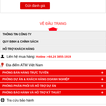
Gửi đánh giá
VỀ ĐẦU TRANG
THÔNG TIN CÔNG TY
QUY ĐỊNH & CHÍNH SÁCH
HỖ TRỢ KHÁCH HÀNG
Liên hệ mua hàng:
Hotline :+84.24 3855-1919
Địa điểm ATM Việt Nam
PHÒNG BÁN HÀNG TRỰC TUYẾN
PHÒNG DỰ ÁN & KHÁCH HÀNG DOANH NGHIỆP
PHÒNG PHÂN PHỐI VÀ HỖ TRỢ DỰ ÁN
PHÒNG BẢO HÀNH VÀ HỖ TRỢ KỸ THUẬT
Tra cứu bảo hành