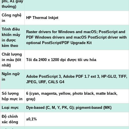
phí, A1 giấy
thường)
Công nghệ
HP Thermal Inkjet
in
Trình điều
Raster drivers for Windows and macOS; PostScript and
khiển máy
PDF Windows drivers and macOS PostScript driver with
in được
optional PostScript/PDF Upgrade Kit
kèm theo
Chất lượng
in màu (tốt
Tối đa 2400 x 1200 dpi được tối ưu hóa
nhất)
Ngôn ngữ
Adobe PostScript 3, Adobe PDF 1.7 ext 3, HP-GL/2, TIFF,
in
JPEG, URF, CALS G4
Số lượng
6 (cyan, magenta, yellow, photo black, matte black,
hộp mực in
gray)
Loại mực
Dye-based (C, M, Y, PK, G); pigment-based (MK)
Độ chính
±0,1%
xác dòng