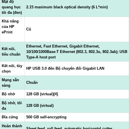
Mật độ
quang học
2.15 maximum black optical density (6 L*min)
tối đa (đen)
Khả năng
của HP
Có
ePrint
Ethernet, Fast Ethernet, Gigabit Ethernet,
Kết nối,
10/100/1000Base-T Ethernet (802.3, 802.3u, 802.3ab); USB
tiêu chuẩn
Type-A host port
Kết nối, tùy
HP USB 3.0 đến Bộ chuyển đổi Gigabit LAN
chọn
Mạng sẵn
Chuẩn
sàng
Bộ nhớ
128 GB (virtual)[4]
Bộ nhớ, tối
128 GB (virtual)
đa
Đĩa cứng
500 GB self-encrypting
Hoàn thành
Sheet feed, roll feed, automatic horizontal cutter