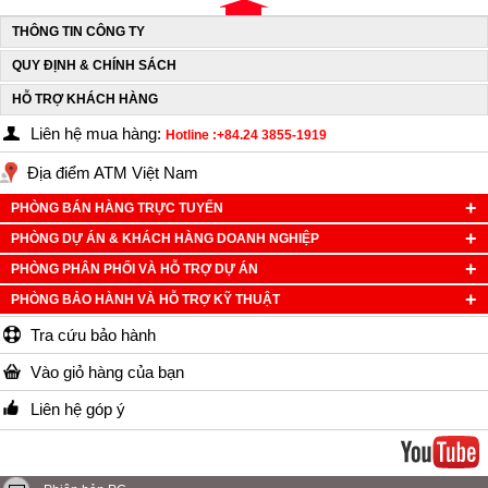
THÔNG TIN CÔNG TY
QUY ĐỊNH & CHÍNH SÁCH
HỖ TRỢ KHÁCH HÀNG
Liên hệ mua hàng:
Hotline :+84.24 3855-1919
Địa điểm ATM Việt Nam
PHÒNG BÁN HÀNG TRỰC TUYẾN
PHÒNG DỰ ÁN & KHÁCH HÀNG DOANH NGHIỆP
PHÒNG PHÂN PHỐI VÀ HỖ TRỢ DỰ ÁN
PHÒNG BẢO HÀNH VÀ HỖ TRỢ KỸ THUẬT
Tra cứu bảo hành
Vào giỏ hàng của bạn
Liên hệ góp ý