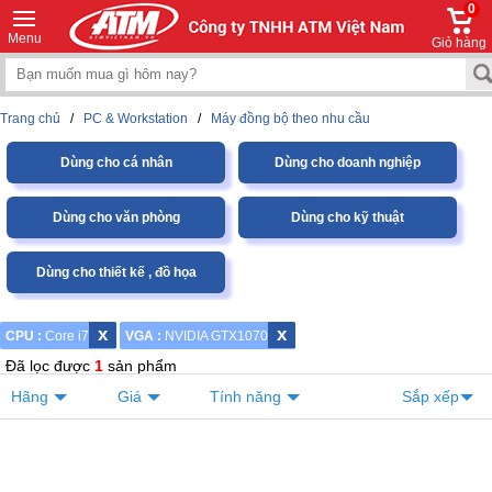
0
Menu
Giỏ hàng
Trang chủ
/
PC & Workstation
/
Máy đồng bộ theo nhu cầu
Dùng cho cá nhân
Dùng cho doanh nghiệp
Dùng cho văn phòng
Dùng cho kỹ thuật
Dùng cho thiết kế , đồ họa
x
x
CPU :
Core i7
VGA :
NVIDIA GTX1070
Đã lọc được
1
sản phẩm
Hãng
Giá
Tính năng
Sắp xếp