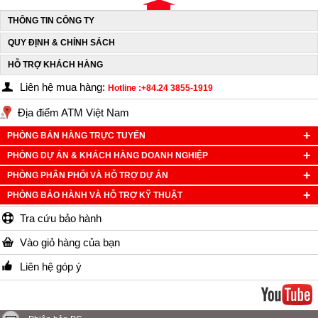
THÔNG TIN CÔNG TY
QUY ĐỊNH & CHÍNH SÁCH
HỖ TRỢ KHÁCH HÀNG
Liên hệ mua hàng:
Hotline :+84.24 3855-1919
Địa điểm ATM Việt Nam
PHÒNG BÁN HÀNG TRỰC TUYẾN
PHÒNG DỰ ÁN & KHÁCH HÀNG DOANH NGHIỆP
PHÒNG PHÂN PHỐI VÀ HỖ TRỢ DỰ ÁN
PHÒNG BẢO HÀNH VÀ HỖ TRỢ KỸ THUẬT
Tra cứu bảo hành
Vào giỏ hàng của bạn
Liên hệ góp ý