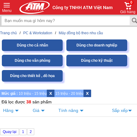
0
Menu
Giỏ hàng
Trang chủ
/
PC & Workstation
/
Máy đồng bộ theo nhu cầu
Dùng cho cá nhân
Dùng cho doanh nghiệp
Dùng cho văn phòng
Dùng cho kỹ thuật
Dùng cho thiết kế , đồ họa
x
x
Mức giá :
10 triệu - 15 triệu
15 triệu - 20 triệu
Đã lọc được
38
sản phẩm
Hãng
Giá
Tính năng
Sắp xếp
Quay lại
1
2