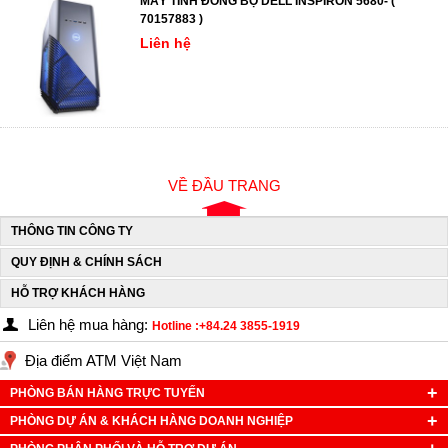
MÁY TÍNH ĐỒNG BỘ DELL INSPIRON 5680- (
70157883 )
Liên hệ
VỀ ĐẦU TRANG
THÔNG TIN CÔNG TY
QUY ĐỊNH & CHÍNH SÁCH
HỖ TRỢ KHÁCH HÀNG
Liên hệ mua hàng:
Hotline :+84.24 3855-1919
Địa điểm ATM Việt Nam
PHÒNG BÁN HÀNG TRỰC TUYẾN
PHÒNG DỰ ÁN & KHÁCH HÀNG DOANH NGHIỆP