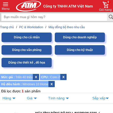
0
Menu
Giỏ hàng
Trang chủ
/
PC & Workstation
/
Máy đồng bộ theo nhu cầu
Dùng cho cá nhân
Dùng cho doanh nghiệp
Dùng cho văn phòng
Dùng cho kỹ thuật
Dùng cho thiết kế , đồ họa
x
x
Mức giá :
Trên 40 triệu
CPU :
Core i7
x
Hệ điều hành :
Windows 10 Home
Đã lọc được
1
sản phẩm
Hãng
Giá
Tính năng
Sắp xếp