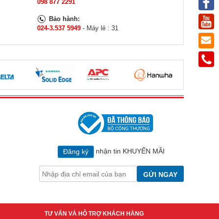
098 877 2291
Bảo hành:
024-3.537 5949
- Máy lẻ : 31
nhận tin KHUYẾN MÃI
Đăng ký
GỬI NGAY
TƯ VẤN VÀ HỖ TRỢ KHÁCH HÀNG