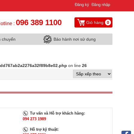
Đăng ký
Đăng nhập
096 389 1100
Giỏ hàng
0
otline :
n chuyển
Bảo hành nơi sử dụng
d9dd767ab2a2276a32f89b8e02.php
on line
26
Tư vấn và Hỗ trợ khách hàng:
094 273 1989
Hỗ trợ kỹ thuật: