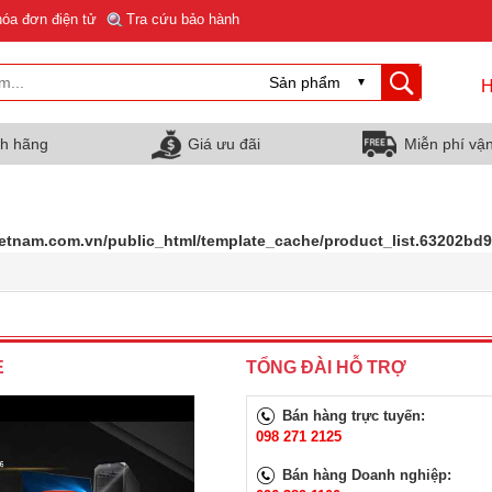
hóa đơn điện tử
Tra cứu bảo hành
H
nh hãng
Giá ưu đãi
Miễn phí vậ
ietnam.com.vn/public_html/template_cache/product_list.63202b
E
TỔNG ĐÀI HỖ TRỢ
Bán hàng trực tuyến:
098 271 2125
Bán hàng Doanh nghiệp: