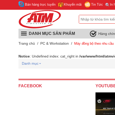
Bán hàng trực tuyến
Khuyến mãi
Tin Tức
In 
DANH MỤC SẢN PHẨM
Hàng chí
Trang chủ
/
PC & Workstation
/
Máy đồng bộ theo nhu cầu
Notice
: Undefined index: cat_right in
/var/www/html/atmv
Danh mục
FACEBOOK
YOUTUB