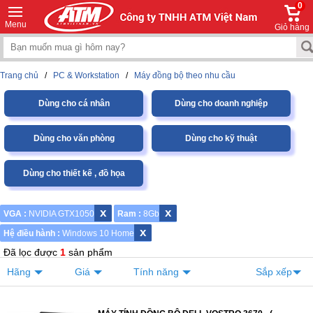
0
Menu
Giỏ hàng
Trang chủ
/
PC & Workstation
/
Máy đồng bộ theo nhu cầu
Dùng cho cá nhân
Dùng cho doanh nghiệp
Dùng cho văn phòng
Dùng cho kỹ thuật
Dùng cho thiết kế , đồ họa
x
x
VGA :
NVIDIA GTX1050
Ram :
8Gb
x
Hệ điều hành :
Windows 10 Home
Đã lọc được
1
sản phẩm
Hãng
Giá
Tính năng
Sắp xếp