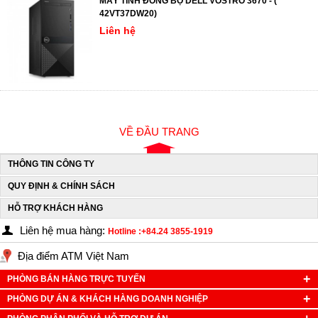
MÁY TÍNH ĐỒNG BỘ DELL VOSTRO 3670 - (
42VT37DW20)
Liên hệ
VỀ ĐẦU TRANG
THÔNG TIN CÔNG TY
QUY ĐỊNH & CHÍNH SÁCH
HỖ TRỢ KHÁCH HÀNG
Liên hệ mua hàng:
Hotline :+84.24 3855-1919
Địa điểm ATM Việt Nam
PHÒNG BÁN HÀNG TRỰC TUYẾN
PHÒNG DỰ ÁN & KHÁCH HÀNG DOANH NGHIỆP