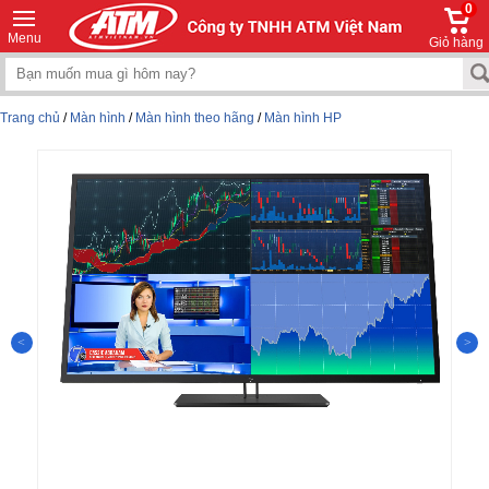
0
Menu
Giỏ hàng
Trang chủ
/
Màn hình
/
Màn hình theo hãng
/
Màn hình HP