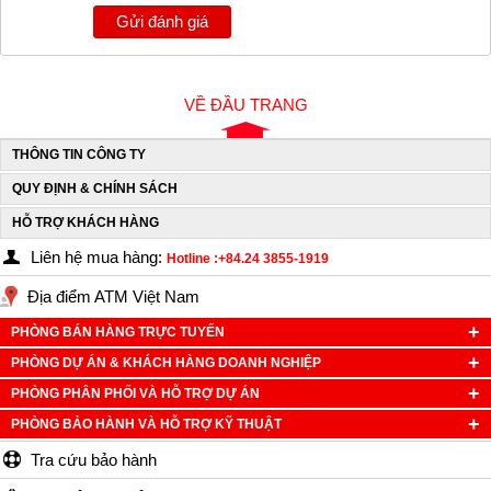
Gửi đánh giá
VỀ ĐẦU TRANG
THÔNG TIN CÔNG TY
QUY ĐỊNH & CHÍNH SÁCH
HỖ TRỢ KHÁCH HÀNG
Liên hệ mua hàng:
Hotline :+84.24 3855-1919
Địa điểm ATM Việt Nam
PHÒNG BÁN HÀNG TRỰC TUYẾN
PHÒNG DỰ ÁN & KHÁCH HÀNG DOANH NGHIỆP
PHÒNG PHÂN PHỐI VÀ HỖ TRỢ DỰ ÁN
PHÒNG BẢO HÀNH VÀ HỖ TRỢ KỸ THUẬT
Tra cứu bảo hành