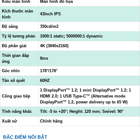
Kiểu màn hình
Màn hình đồ họa
Kích thước màn
43Inch IPS
hình
Độ sáng
350cd/m2
Tỷ lệ tương phản
1000:1 static; 5000000:1 dynamic
Độ phân giải
4K (3840x2160)
Thời gian đáp
8ms
ứng
Góc nhìn
178°/178°
Tần số quét
60HZ
1 DisplayPort™ 1.2; 1 mini DisplayPort™ 1.2; 1
Cổng giao tiếp
HDMI 2.0; 1 USB Type-C™ (Alternative mode
DisplayPort™ 1.2, power delivery up to 65 W)
Tính năng khác
Tilt: -5 to +20°; Height: 120 mm; Swivel: 90°
Xuất xứ
Chính hãng
ĐẶC ĐIỂM NỔI BẬT