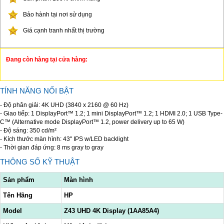
Bảo hành tại nơi sử dụng
Giá cạnh tranh nhất thị trường
Đang còn hàng tại cửa hàng:
TÍNH NĂNG NỔI BẬT
- Độ phân giải: 4K UHD (3840 x 2160 @ 60 Hz)
- Giao tiếp: 1 DisplayPort™ 1.2; 1 mini DisplayPort™ 1.2; 1 HDMI 2.0; 1 USB Type-
C™ (Alternative mode DisplayPort™ 1.2, power delivery up to 65 W)
- Độ sáng: 350 cd/m²
- Kích thước màn hình: 43" IPS w/LED backlight
- Thời gian đáp ứng: 8 ms gray to gray
THÔNG SỐ KỸ THUẬT
Sản phẩm
Màn hình
Tên Hãng
HP
Model
Z43 UHD 4K Display (1AA85A4)