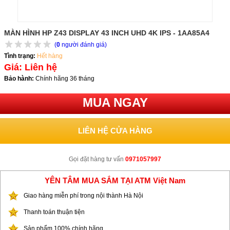
MÀN HÌNH HP Z43 DISPLAY 43 INCH UHD 4K IPS - 1AA85A4
(
0
người đánh giá)
Tình trạng:
Hết hàng
Giá: Liên hệ
Bảo hành:
Chính hãng 36 tháng
MUA NGAY
LIÊN HỆ CỬA HÀNG
Gọi đặt hàng tư vấn
0971057997
YÊN TÂM MUA SẮM TẠI ATM Việt Nam
Giao hàng miễn phí trong nội thành Hà Nội
Thanh toán thuận tiện
Sản phẩm 100% chính hãng