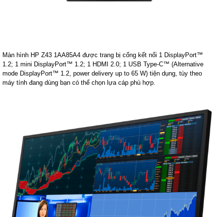
Màn hình HP Z43 1AA85A4 được trang bị cổng kết nối 1 DisplayPort™
1.2; 1 mini DisplayPort™ 1.2; 1 HDMI 2.0; 1 USB Type-C™ (Alternative
mode DisplayPort™ 1.2, power delivery up to 65 W) tiện dụng, tùy theo
máy tính đang dùng bạn có thể chọn lựa cáp phù hợp.