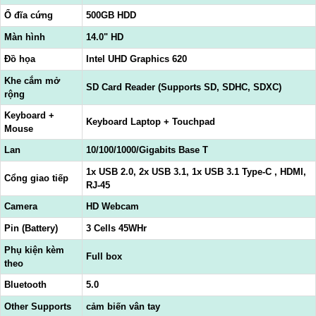
Ổ đĩa cứng
500GB HDD
Màn hình
14.0" HD
Đồ họa
Intel UHD Graphics 620
Khe cắm mở
SD Card Reader (Supports SD, SDHC, SDXC)
rộng
Keyboard +
Keyboard Laptop + Touchpad
Mouse
Lan
10/100/1000/Gigabits Base T
1x USB 2.0, 2x USB 3.1, 1x USB 3.1 Type-C , HDMI,
Cổng giao tiếp
RJ-45
Camera
HD Webcam
Pin (Battery)
3 Cells 45WHr
Phụ kiện kèm
Full box
theo
Bluetooth
5.0
Other Supports
cảm biến vân tay