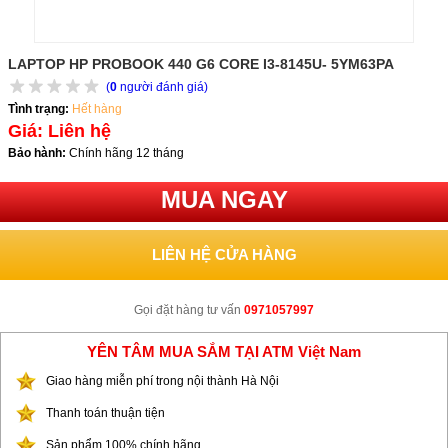
LAPTOP HP PROBOOK 440 G6 CORE I3-8145U- 5YM63PA
(
0
người đánh giá)
Tình trạng:
Hết hàng
Giá: Liên hệ
Bảo hành:
Chính hãng 12 tháng
MUA NGAY
LIÊN HỆ CỬA HÀNG
Gọi đặt hàng tư vấn
0971057997
YÊN TÂM MUA SẮM TẠI ATM Việt Nam
Giao hàng miễn phí trong nội thành Hà Nội
Thanh toán thuận tiện
Sản phẩm 100% chính hãng