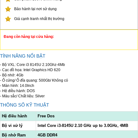
Bảo hành tại nơi sử dụng
Giá cạnh tranh nhất thị trường
Đang còn hàng tại cửa hàng:
TÍNH NĂNG NỔI BẬT
- Bộ VXL: Core i3 8145U 2.10Ghz-4Mb
- Cạc đồ họa: Intel Graphics HD 620
- Bộ nhớ: 4Gb
- Ổ cứng/ Ổ đĩa quang: 500Gb/ Không có
- Màn hình: 14.0Inch
- Hệ điều hành: DOS
- Màu sắc/ Chất liệu: Silver
THÔNG SỐ KỸ THUẬT
Hệ điều hành
Free Dos
Bộ vi xử lý
Intel Core i3-8145U 2.10 GHz up to 3.0GHz, 4MB
Bộ nhớ Ram
4GB DDR4