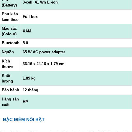
3-cell, 41 Wh Li-ion
(Battery)
Phụ kiện
Full box
kèm theo
Màu sắc
XÁM
(Colour)
Bluetooth
5.0
Nguồn
65 W AC power adapter
Kích
36.16 x 24.16 x 1.79 cm
thước
Khối
1.85 kg
lượng
Bảo hành
12 tháng
Hãng sản
HP
xuất
ĐẶC ĐIỂM NỔI BẬT