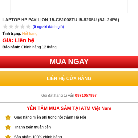
LAPTOP HP PAVILION 15-CS1008TU I5-8265U (5JL24PA)
(
0
người đánh giá)
Tình trạng:
Hết hàng
Giá: Liên hệ
Bảo hành:
Chính hãng 12 tháng
MUA NGAY
LIÊN HỆ CỬA HÀNG
Gọi đặt hàng tư vấn
0971057997
YÊN TÂM MUA SẮM TẠI ATM Việt Nam
Giao hàng miễn phí trong nội thành Hà Nội
Thanh toán thuận tiện
Sản phẩm 100% chính hãng