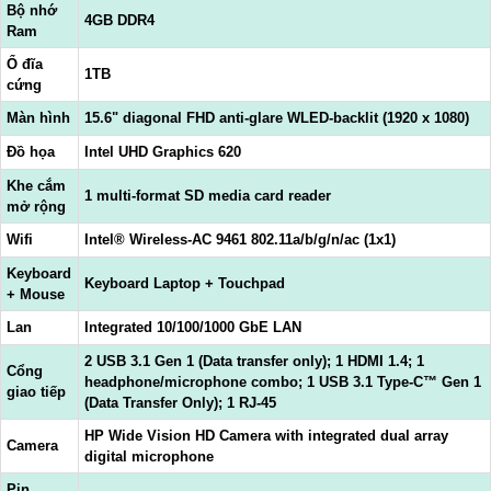
Bộ nhớ
4GB DDR4
Ram
Ổ đĩa
1TB
cứng
Màn hình
15.6" diagonal FHD anti-glare WLED-backlit (1920 x 1080)
Đồ họa
Intel UHD Graphics 620
Khe cắm
1 multi-format SD media card reader
mở rộng
Wifi
Intel® Wireless-AC 9461 802.11a/b/g/n/ac (1x1)
Keyboard
Keyboard Laptop + Touchpad
+ Mouse
Lan
Integrated 10/100/1000 GbE LAN
2 USB 3.1 Gen 1 (Data transfer only); 1 HDMI 1.4; 1
Cổng
headphone/microphone combo; 1 USB 3.1 Type-C™ Gen 1
giao tiếp
(Data Transfer Only); 1 RJ-45
HP Wide Vision HD Camera with integrated dual array
Camera
digital microphone
Pin