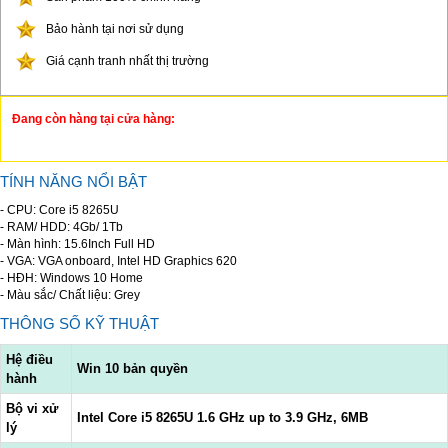
Bảo hành tại nơi sử dụng
Giá cạnh tranh nhất thị trường
Đang còn hàng tại cửa hàng:
TÍNH NĂNG NỔI BẬT
- CPU: Core i5 8265U
- RAM/ HDD: 4Gb/ 1Tb
- Màn hình: 15.6Inch Full HD
- VGA: VGA onboard, Intel HD Graphics 620
- HĐH: Windows 10 Home
- Màu sắc/ Chất liệu: Grey
THÔNG SỐ KỸ THUẬT
Hệ điều
Win 10 bản quyền
hành
Bộ vi xử
Intel Core i5 8265U 1.6 GHz up to 3.9 GHz, 6MB
lý