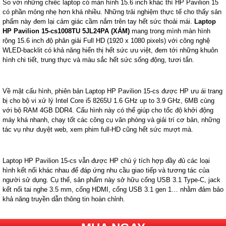
So với những chiếc laptop có màn hình 15.6 inch khác thì HP Pavilion 15
có phần mỏng nhẹ hơn khá nhiều. Những trải nghiệm thực tế cho thấy sản
phẩm này đem lại cảm giác cầm nắm trên tay hết sức thoải mái.
Laptop
HP Pavilion 15-cs1008TU 5JL24PA (XÁM)
mang trong mình màn hình
rộng 15.6 inch độ phân giải Full HD (1920 x 1080 pixels) với công nghệ
WLED-backlit có khả năng hiển thị hết sức ưu việt, đem tới những khuôn
hình chi tiết, trung thực và màu sắc hết sức sống động, tươi tắn.
Về mặt cấu hình, phiên bản Laptop HP Pavilion 15-cs được HP ưu ái trang
bị cho bộ vi xử lý Intel Core i5 8265U 1.6 GHz up to 3.9 GHz, 6MB cùng
với bộ RAM 4GB DDR4. Cấu hình này có thể giúp cho tốc độ khởi động
máy khá nhanh, chạy tốt các công cụ văn phòng và giải trí cơ bản, những
tác vụ như duyệt web, xem phim full-HD cũng hết sức mượt mà.
Laptop HP Pavilion 15-cs vẫn được HP chú ý tích hợp đầy đủ các loại
hình kết nối khác nhau để đáp ứng nhu cầu giao tiếp và tương tác của
người sử dụng. Cụ thể, sản phẩm này sở hữu cổng USB 3.1 Type-C, jack
kết nối tai nghe 3.5 mm, cổng HDMI, cổng USB 3.1 gen 1… nhằm đảm bảo
khả năng truyền dẫn thông tin hoàn chỉnh.