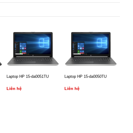
Laptop HP 15-da0051TU
Laptop HP 15-da0050TU
Liên hệ
Liên hệ
- CPU: Core i3 7020U
- CPU: Core i3 7020U
- RAM/ HDD: 4Gb/ 500Gb
- RAM/ HDD: 4Gb/ 500Gb
- Màn hình: 15.6Inch
- Màn hình: 15.6Inch