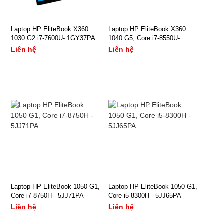
Laptop HP EliteBook X360
Laptop HP EliteBook X360
1030 G2 i7-7600U- 1GY37PA
1040 G5, Core i7-8550U-
5XD44PA
Liên hệ
Liên hệ
- CPU: Core i7 7600U
- Bộ VXL: Core i7 8550U
- RAM/ HDD: 8Gb/ 256Gb
1.8GHz-8MB
SSD
- Cạc đồ họa: Intel
- Màn hình: 13.3Inch Full
Graphics HD 620
HD Touch
- Bộ nhớ: 8Gb
- VGA: VGA onboard, Intel
- Ổ cứng/ Ổ đĩa quang:
XEM NGAY
XEM NGAY
HD Graphics 620
256Gb SSD/ Không có
- HĐH: Windows 10 Pro 64
- Màn hình: 14.0Inch FHD
Bảo hành: Chính hãng 12
Bảo hành: Chính hãng 36
- Màu sắc/ Chất liệu: Silver
TouchScreen
tháng
tháng
Laptop HP EliteBook 1050 G1,
Laptop HP EliteBook 1050 G1,
- Hệ điều hành: Windows
Core i7-8750H - 5JJ71PA
Liên hệ
Core i5-8300H - 5JJ65PA
Liên hệ
10 Pro
Liên hệ
Liên hệ
- Màu sắc/ Chất liệu: Silver