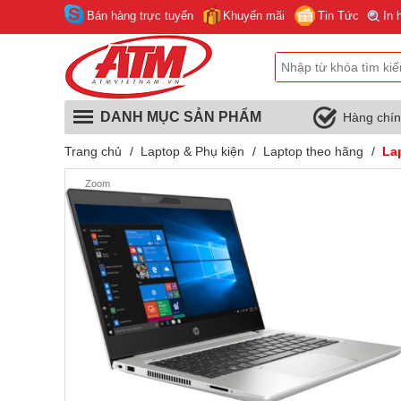
Bán hàng trực tuyến
Khuyến mãi
Tin Tức
In 
DANH MỤC SẢN PHẨM
Hàng chí
Trang chủ
/
Laptop & Phụ kiện
/
Laptop theo hãng
/
La
Zoom