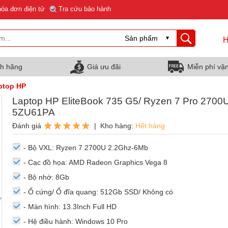
hóa đơn điện tử
Tra cứu bảo hành
H
nh hãng
Giá ưu đãi
Miễn phí vậ
ptop HP
Laptop HP EliteBook 735 G5/ Ryzen 7 Pro 2700U
5ZU61PA
Đánh giá
| Kho hàng:
Hết hàng
- Bộ VXL: Ryzen 7 2700U 2.2Ghz-6Mb
- Cạc đồ họa: AMD Radeon Graphics Vega 8
- Bộ nhớ: 8Gb
- Ổ cứng/ Ổ đĩa quang: 512Gb SSD/ Không có
- Màn hình: 13.3Inch Full HD
- Hệ điều hành: Windows 10 Pro