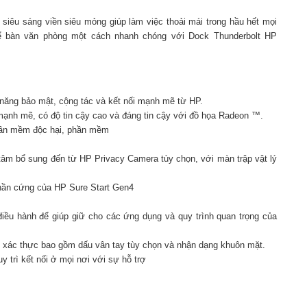
siêu sáng viền siêu mỏng giúp làm việc thoải mái trong hầu hết mọi
để bàn văn phòng một cách nhanh chóng với Dock Thunderbolt HP
năng bảo mật, cộng tác và kết nối mạnh mẽ từ HP.
ạnh mẽ, có độ tin cậy cao và đáng tin cậy với đồ họa Radeon ™.
phần mềm độc hại, phần mềm
 tâm bổ sung đến từ HP Privacy Camera tùy chọn, với màn trập vật lý
phần cứng của HP Sure Start Gen4
iều hành để giúp giữ cho các ứng dụng và quy trình quan trọng của
 xác thực bao gồm dấu vân tay tùy chọn và nhận dạng khuôn mặt.
y trì kết nối ở mọi nơi với sự hỗ trợ