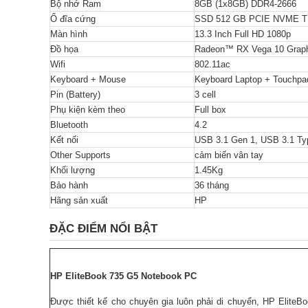
Bộ nhớ Ram
8GB (1x8GB) DDR4-2666
Ổ đĩa cứng
SSD 512 GB PCIE NVME T
Màn hình
13.3 Inch Full HD 1080p
Đồ họa
Radeon™ RX Vega 10 Grap
Wifi
802.11ac
Keyboard + Mouse
Keyboard Laptop + Touchpa
Pin (Battery)
3 cell
Phụ kiện kèm theo
Full box
Bluetooth
4.2
Kết nối
USB 3.1 Gen 1, USB 3.1 T
Other Supports
cảm biến vân tay
Khối lượng
1.45Kg
Bảo hành
36 tháng
Hãng sản xuất
HP
ĐẶC ĐIỂM NỔI BẬT
HP EliteBook 735 G5 Notebook PC
Được thiết kế cho chuyên gia luôn phải di chuyển, HP EliteB