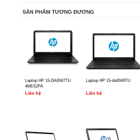
SẢN PHẨM TƯƠNG ĐƯƠNG
Laptop HP 15-DA0047TU
Laptop HP 15-da0049TU
4ME62PA
Liên hệ
Liên hệ
- CPU:Pentium N5000
- Bộ xử lý : Intel,
- RAM/ HDD:4Gb/ 500Gb
- Pentium, N5000, 4MB
- Màn hình:15.6Inch
Cache, Turbo Boost up to