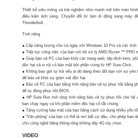
Thiết kế siêu mỏng và trải nghiệm nhìn mạnh mẽ trên màn hình 
điều kiện ánh sáng. Chuyển đổi từ làm di động sang máy 
Thunderbolt.
Tính năng
● Cấp năng lượng cho cả ngày với Windows 10 Pro và các tính 
● Tiếp tục công việc của bạn với bộ xử lý AMD Ryzen ™ PRO m
● Giúp bảo vệ PC của bạn khỏi các trang web, tệp đính kèm, 
độc hại và vi rút có bảo mật bởi phần cứng từ HP Sure Click.
● Không bao giờ tự hỏi nếu ai đó đang theo dõi bạn với sự yên
để bảo vệ khỏi sự giám sát độc hại.
● Bảo vệ PC của bạn bằng tính năng bảo vệ tự phục hồi bằng 
để tự động phục hồi BIOS.
● HP Sure Run mở rộng tính năng bảo vệ tự phục hồi cho hệ đ
bạn chạy ngay cả khi phần mềm độc hại cố tắt chúng.
● Tăng cường bảo mật của bạn bằng cách sử dụng nhiều yếu tố
● “Văn phòng” của bạn có thể là nơi bất cứ đâu, cho phép bạn du
cho công nghệ băng thông rộng không dây 4G tùy chọn.
VIDEO