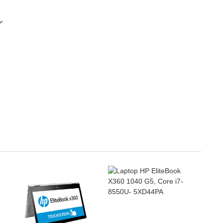
- VGA: VGA onboard, Intel
- VGA: VGA onboard, Intel
HD Graphics 520
HD Graphics 520
- HĐH: Windows 10 Home
- HĐH: Dos
XEM NGAY
XEM NGAY
- Màu sắc/ Chất liệu: Silver
- Màu sắc/ Chất liệu: Silver
Bảo hành: Chính hãng 12
Bảo hành: Chính hãng 12
Tháng
Tháng
Liên hệ
Liên hệ