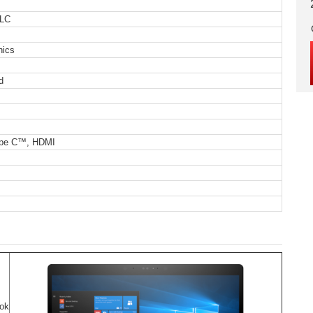
LC
hics
d
ype C™, HDMI
ook