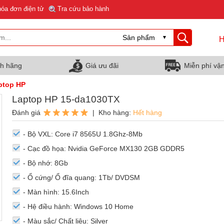
hóa đơn điện tử
Tra cứu bảo hành
H
nh hãng
Giá ưu đãi
Miễn phí vậ
ptop HP
Laptop HP 15-da1030TX
Đánh giá
| Kho hàng:
Hết hàng
- Bộ VXL: Core i7 8565U 1.8Ghz-8Mb
- Cạc đồ họa: Nvidia GeForce MX130 2GB GDDR5
- Bộ nhớ: 8Gb
- Ổ cứng/ Ổ đĩa quang: 1Tb/ DVDSM
- Màn hình: 15.6Inch
- Hệ điều hành: Windows 10 Home
- Màu sắc/ Chất liệu: Silver