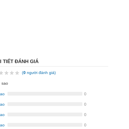
I TIẾT ĐÁNH GIÁ
(
0
người đánh giá)
5 sao
sao
0
sao
0
sao
0
sao
0