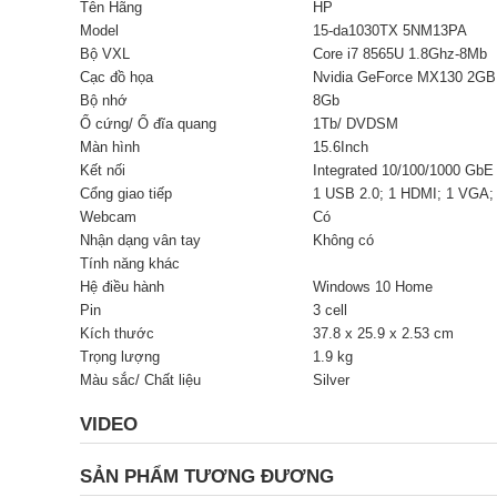
Tên Hãng
HP
Model
15-da1030TX 5NM13PA
Bộ VXL
Core i7 8565U 1.8Ghz-8Mb
Cạc đồ họa
Nvidia GeForce MX130 2G
Bộ nhớ
8Gb
Ổ cứng/ Ổ đĩa quang
1Tb/ DVDSM
Màn hình
15.6Inch
Kết nối
Integrated 10/100/1000 GbE
Cổng giao tiếp
1 USB 2.0; 1 HDMI; 1 VGA;
Webcam
Có
Nhận dạng vân tay
Không có
Tính năng khác
Hệ điều hành
Windows 10 Home
Pin
3 cell
Kích thước
37.8 x 25.9 x 2.53 cm
Trọng lượng
1.9 kg
Màu sắc/ Chất liệu
Silver
VIDEO
SẢN PHẨM TƯƠNG ĐƯƠNG