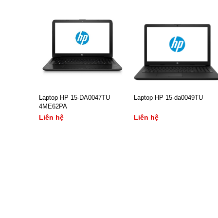
Laptop HP 15-DA0047TU
Laptop HP 15-da0049TU
4ME62PA
Liên hệ
Liên hệ
- CPU:Pentium N5000
- Bộ xử lý : Intel,
- RAM/ HDD:4Gb/ 500Gb
- Pentium, N5000, 4MB
- Màn hình:15.6Inch
Cache, Turbo Boost up to
- VGA:VGA onboard, Intel
2.7GHz,
HD Graphics
- Bộ nhớ : 4Gb DDR4,
- HĐH:Windows 10 Home
2400Mhz,