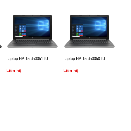
Laptop HP 15-da0051TU
Laptop HP 15-da0050TU
Liên hệ
Liên hệ
- CPU: Core i3 7020U
- CPU: Core i3 7020U
- RAM/ HDD: 4Gb/ 500Gb
- RAM/ HDD: 4Gb/ 500Gb
- Màn hình: 15.6Inch
- Màn hình: 15.6Inch
- VGA: VGA onboard, Intel
- VGA: VGA onboard, Intel
HD Graphics 520
HD Graphics 520
- HĐH: Windows 10 Home
- HĐH: Dos