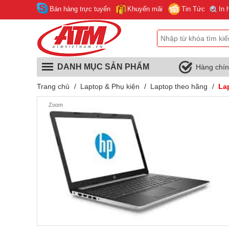
Bán hàng trực tuyến
Khuyến mãi
Tin Tức
In 
DANH MỤC SẢN PHẨM
Hàng chí
Trang chủ
/
Laptop & Phụ kiện
/
Laptop theo hãng
/
La
Zoom