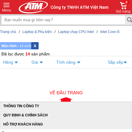
0
Menu
Giỏ hàng
Trang chủ
/
Laptop & Phụ kiện
/
Laptop chạy CPU Intel
/
Intel Core i5
x
Màn hình :
14 inch
Đã lọc được
14
sản phẩm
Hãng
Giá
Tính năng
Sắp xếp
VỀ ĐẦU TRANG
THÔNG TIN CÔNG TY
QUY ĐỊNH & CHÍNH SÁCH
HỖ TRỢ KHÁCH HÀNG