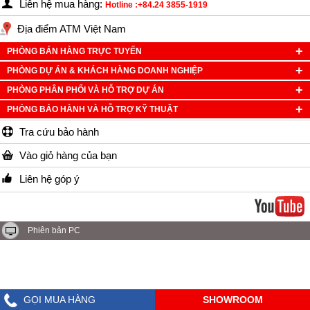
Liên hệ mua hàng:
Hotline :+84.24 3855-1919
Địa điểm ATM Việt Nam
PHÒNG BÁN HÀNG TRỰC TUYẾN
PHÒNG DỰ ÁN & KHÁCH HÀNG DOANH NGHIỆP
PHÒNG PHÂN PHỐI VÀ HỖ TRỢ DỰ ÁN
PHÒNG BẢO HÀNH VÀ HỖ TRỢ KỸ THUẬT
Tra cứu bảo hành
Vào giỏ hàng của bạn
Liên hệ góp ý
Phiên bản PC
GỌI MUA HÀNG
SHOWROOM