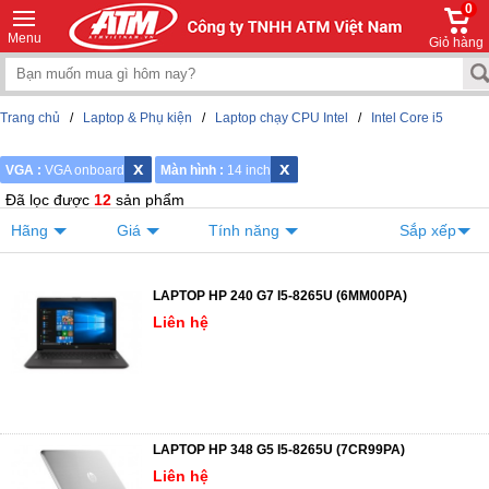
0
Menu
Giỏ hàng
Trang chủ
/
Laptop & Phụ kiện
/
Laptop chạy CPU Intel
/
Intel Core i5
x
x
VGA :
VGA onboard
Màn hình :
14 inch
Đã lọc được
12
sản phẩm
Hãng
Giá
Tính năng
Sắp xếp
LAPTOP HP 240 G7 I5-8265U (6MM00PA)
Liên hệ
LAPTOP HP 348 G5 I5-8265U (7CR99PA)
Liên hệ