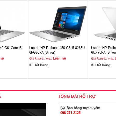
0 G6, Core i5-
Laptop HP Probook 450 G6 i5-8265U-
Laptop HP Prob
6FG98PA (Silver)
6UX78PA (Silver
 hệ
Liên hệ
Giá khuyến mãi:
Giá khuyến mãi:
✆ Hết hàng
✆ Hết hàng
E
TỔNG ĐÀI HỖ TRỢ
Bán hàng trực tuyến:
098 271 2125