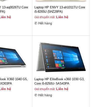
Y 13-aq0026TU Core
Laptop HP ENVY 13-ah1011TU Core
8PA)
i5-8265U (5HZ28PA)
Liên hệ
Liên hệ
Giá khuyến mãi:
✆ Hết hàng
eBook X360 1040 G5,
Laptop HP EliteBook x360 1030 G3,
 5XD03PA
Core i5-8250U- 5AS43PA
Liên hệ
Liên hệ
Giá khuyến mãi:
✆ Hết hàng