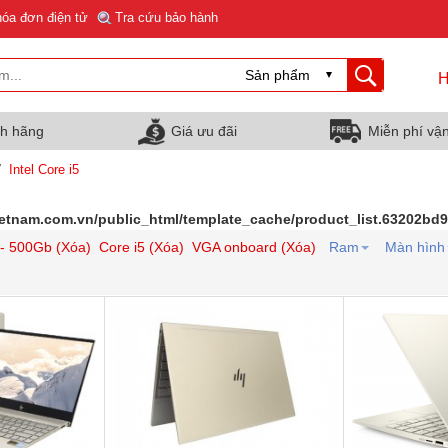
hóa đơn điện tử
Tra cứu bảo hành
H
nh hãng
Giá ưu đãi
Miễn phí vậ
/
Intel Core i5
ietnam.com.vn/public_html/template_cache/product_list.63202b
- 500Gb (Xóa)
Core i5 (Xóa)
VGA onboard (Xóa)
Ram
Màn hình