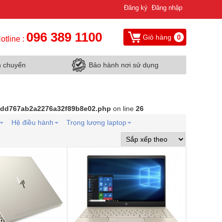
Đăng ký
Đăng nhập
096 389 1100
Giỏ hàng
0
otline :
n chuyển
Bảo hành nơi sử dụng
d9dd767ab2a2276a32f89b8e02.php
on line
26
Hệ điều hành
Trọng lượng laptop