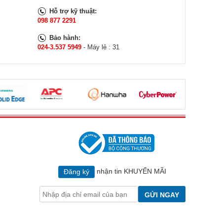
Hỗ trợ kỹ thuật:
098 877 2291
Bảo hành:
024-3.537 5949
- Máy lẻ : 31
nhận tin KHUYẾN MÃI
Đăng ký
GỬI NGAY