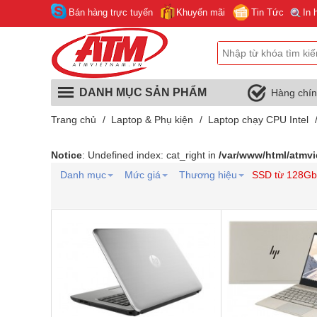
Bán hàng trực tuyến
Khuyến mãi
Tin Tức
In 
DANH MỤC SẢN PHẨM
Hàng chí
Trang chủ
/
Laptop & Phụ kiện
/
Laptop chạy CPU Intel
Notice
: Undefined index: cat_right in
/var/www/html/atmv
Danh mục
Mức giá
Thương hiệu
SSD từ 128Gb