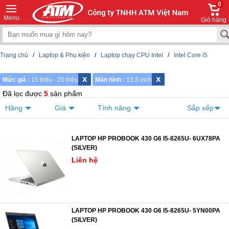
0
Menu
Giỏ hàng
Trang chủ
/
Laptop & Phụ kiện
/
Laptop chạy CPU Intel
/
Intel Core i5
x
x
Mức giá :
15 triệu - 20 triệu
Màn hình :
13,3 inch
Đã lọc được
5
sản phẩm
Hãng
Giá
Tính năng
Sắp xếp
LAPTOP HP PROBOOK 430 G6 I5-8265U- 6UX78PA
(SILVER)
Liên hệ
LAPTOP HP PROBOOK 430 G6 I5-8265U- 5YN00PA
(SILVER)