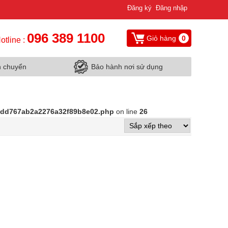
Đăng ký
Đăng nhập
096 389 1100
Giỏ hàng
0
otline :
n chuyển
Bảo hành nơi sử dụng
d9dd767ab2a2276a32f89b8e02.php
on line
26