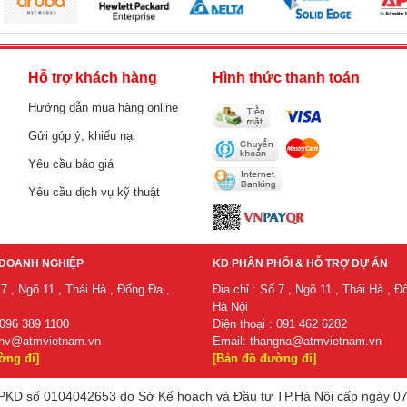
h
Hỗ trợ khách hàng
Hình thức thanh toán
Hướng dẫn mua hàng online
Gửi góp ý, khiếu nại
Yêu cầu báo giá
Yêu cầu dịch vụ kỹ thuật
DOANH NGHIỆP
KD PHÂN PHỐI & HỖ TRỢ DỰ ÁN
 7 , Ngõ 11 , Thái Hà , Đống Đa ,
Địa chỉ : Số 7 , Ngõ 11 , Thái Hà , Đ
Hà Nội
 096 389 1100
Điện thoại : 091 462 6282
nv@atmvietnam.vn
Email:
thangna@atmvietnam.vn
ờng đi]
[Bản đồ đường đi]
KD số 0104042653 do Sở Kế hoạch và Đầu tư TP.Hà Nội cấp ngày 07/07