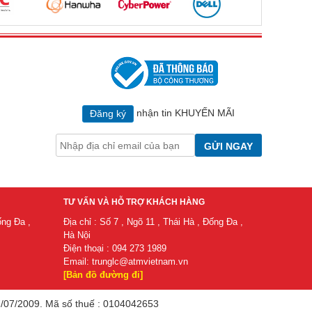
nhận tin KHUYẾN MÃI
Đăng ký
GỬI NGAY
TƯ VẤN VÀ HỖ TRỢ KHÁCH HÀNG
ống Đa ,
Địa chỉ : Số 7 , Ngõ 11 , Thái Hà , Đống Đa ,
Hà Nội
Điện thoại : 094 273 1989
Email:
trunglc@atmvietnam.vn
[Bản đồ đường đi]
/2009. ​Mã​ số​ thuế​ : 0104042653