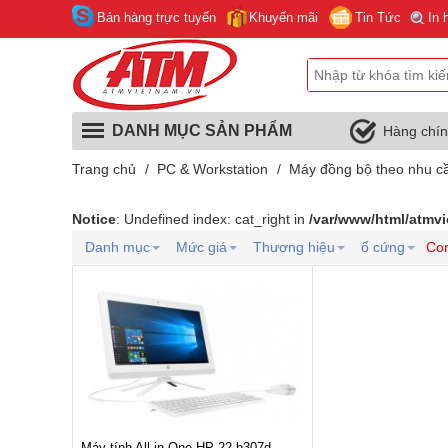
Bán hàng trực tuyến
Khuyến mãi
Tin Tức
In 
DANH MỤC SẢN PHẨM
Hàng chí
Trang chủ
/
PC & Workstation
/
Máy đồng bộ theo nhu c
Notice
: Undefined index: cat_right in
/var/www/html/atmv
Danh mục
Mức giá
Thương hiệu
ổ cứng
Cor
Máy tính All in One HP 22-b307d