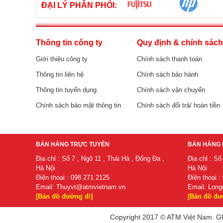
ĐẠI LÝ PHÂN PHỐI:
Thông tin công ty
Quy định & chính sác
Giới thiệu công ty
Chính sách thanh toán
Thông tin liên hệ
Chính sách bảo hành
Thông tin tuyển dụng
Chính sách vận chuyển
Chính sách bảo mật thông tin
Chính sách đổi trả/ hoàn tiền
BÁN HÀNG TRỰC TUYẾN
BÁN HÀNG 
Địa chỉ : Số 7 , Ngõ 11 , Thái Hà , Đống Đa ,
Địa chỉ : Số
Hà Nội
Hà Nội
Điện thoại : 098 271 2125
Điện thoại :
Email:
Thuyvt@atmvietnam.vn
Email:
Long
[Bản đồ đường đi]
[Bản đồ đư
Copyright 2017 © ATM Việt Nam. GP