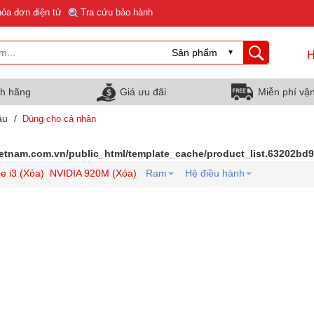
hóa đơn điện tử
Tra cứu bảo hành
H
nh hãng
Giá ưu đãi
Miễn phí vậ
ầu
/
Dùng cho cá nhân
ietnam.com.vn/public_html/template_cache/product_list.63202b
e i3 (Xóa)
NVIDIA 920M (Xóa)
Ram
Hệ điều hành