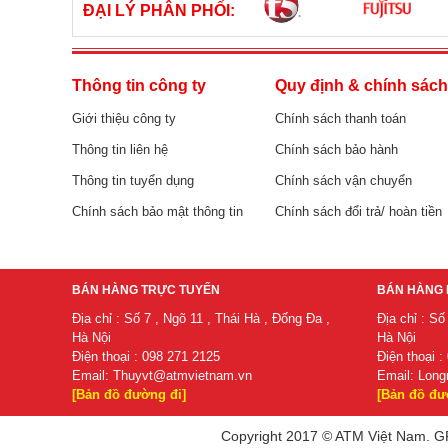
ĐẠI LÝ PHÂN PHỐI:
Thông tin công ty
Quy định & chính sác
Giới thiệu công ty
Chính sách thanh toán
Thông tin liên hệ
Chính sách bảo hành
Thông tin tuyển dụng
Chính sách vận chuyển
Chính sách bảo mật thông tin
Chính sách đổi trả/ hoàn tiền
BÁN HÀNG TRỰC TUYẾN
BÁN HÀNG 
Địa chỉ : Số 7 , Ngõ 11 , Thái Hà , Đống Đa ,
Địa chỉ : Số
Hà Nội
Hà Nội
Điện thoại : 098 271 2125
Điện thoại :
Email:
Thuyvt@atmvietnam.vn
Email:
Long
[Bản đồ đường đi]
[Bản đồ đư
Copyright 2017 © ATM Việt Nam. GP