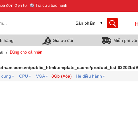
hóa đơn điện tử
Tra cứu bảo hành
H
nh hãng
Giá ưu đãi
Miễn phí vậ
ầu
/
Dùng cho cá nhân
ietnam.com.vn/public_html/template_cache/product_list.63202b
 cứng
CPU
VGA
8Gb (Xóa)
Hệ điều hành