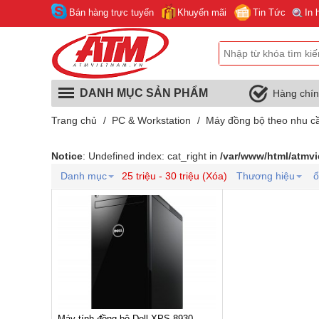
Bán hàng trực tuyến
Khuyến mãi
Tin Tức
In 
DANH MỤC SẢN PHẨM
Hàng chí
Trang chủ
/
PC & Workstation
/
Máy đồng bộ theo nhu c
Notice
: Undefined index: cat_right in
/var/www/html/atmv
Danh mục
25 triệu - 30 triệu (Xóa)
Thương hiệu
ổ
Máy tính đồng bộ Dell XPS 8930-