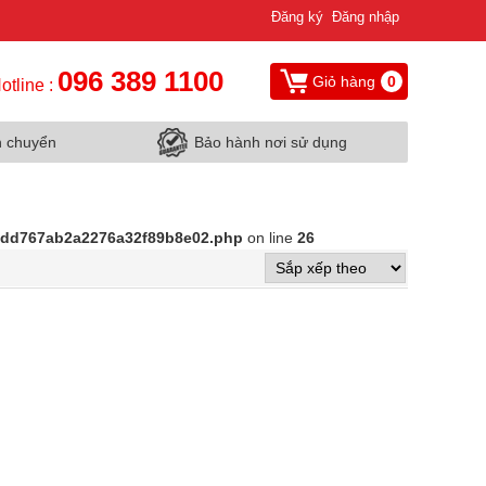
Đăng ký
Đăng nhập
096 389 1100
Giỏ hàng
0
otline :
n chuyển
Bảo hành nơi sử dụng
d9dd767ab2a2276a32f89b8e02.php
on line
26