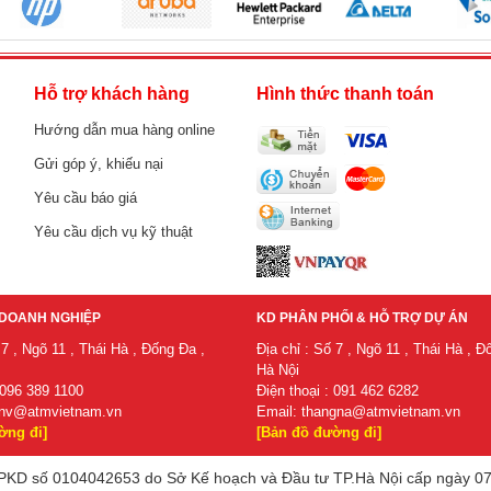
h
Hỗ trợ khách hàng
Hình thức thanh toán
Hướng dẫn mua hàng online
Gửi góp ý, khiếu nại
Yêu cầu báo giá
Yêu cầu dịch vụ kỹ thuật
DOANH NGHIỆP
KD PHÂN PHỐI & HỖ TRỢ DỰ ÁN
 7 , Ngõ 11 , Thái Hà , Đống Đa ,
Địa chỉ : Số 7 , Ngõ 11 , Thái Hà , Đ
Hà Nội
 096 389 1100
Điện thoại : 091 462 6282
nv@atmvietnam.vn
Email:
thangna@atmvietnam.vn
ờng đi]
[Bản đồ đường đi]
KD số 0104042653 do Sở Kế hoạch và Đầu tư TP.Hà Nội cấp ngày 07/07