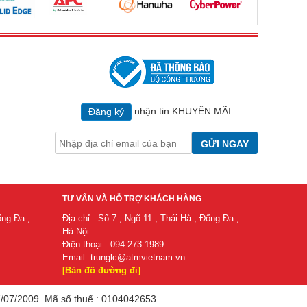
nhận tin KHUYẾN MÃI
Đăng ký
GỬI NGAY
TƯ VẤN VÀ HỖ TRỢ KHÁCH HÀNG
ống Đa ,
Địa chỉ : Số 7 , Ngõ 11 , Thái Hà , Đống Đa ,
Hà Nội
Điện thoại : 094 273 1989
Email:
trunglc@atmvietnam.vn
[Bản đồ đường đi]
/2009. ​Mã​ số​ thuế​ : 0104042653