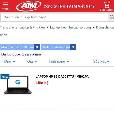
0
Menu
Giỏ hàng
Trang chủ
/
Laptop & Phụ kiện
/
Laptop theo nhu cầu sử dụng
/
Dùng cho cá
nhân
x
x
Mức giá :
Dưới 10 triệu
VGA :
VGA onboard
Đã lọc được
1
sản phẩm
Hãng
Giá
Tính năng
Sắp xếp
LAPTOP HP 15-DA0047TU 4ME62PA
NEW
Liên hệ