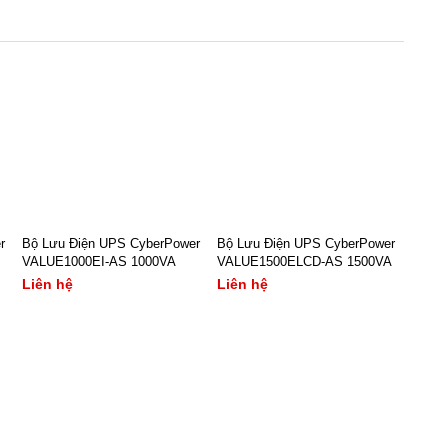
r
Bộ Lưu Điện UPS CyberPower
Bộ Lưu Điện UPS CyberPower
VALUE1000EI-AS 1000VA
VALUE1500ELCD-AS 1500VA
Liên hệ
Liên hệ
– Công suất bộ nguồn lưu
– Công nghệ GreenPower
điện: 1000VA/ 480W
UPS™: Energy-Saving UPS
– Hệ số công suất: 0.55
– Công suất bộ nguồn lưu
– Tần số nguồn vào: 47-
điện: 1500VA/ 900W