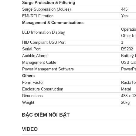
Surge Protection & Filtering
Surge Suppression (Joules)
445
EMI/RFI Filtration
Yes
Management & Communications
Operatio
LCD Information Display
Other In
HID Compliant USB Port
1
Serial Port
RS232
Audible Alarms
Battery
Management Cable
USB Cab
Power Management Software
PowerPa
Others
Form Factor
Rack/To
Enclosure Construction
Metal
Dimensions
438 x 1
Weight
20kg
ĐẶC ĐIỂM NỔI BẬT
VIDEO