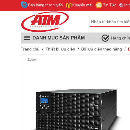
Bán hàng trực tuyến
Khuyến mãi
Tin Tức
In 
DANH MỤC SẢN PHẨM
Hàng chí
Trang chủ
/
Thiết bị lưu điện
/
Bộ lưu điện theo hãng
/
Zoom