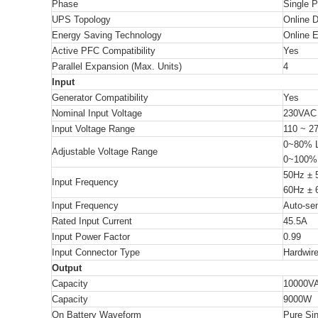
Phase
Single 
UPS Topology
Online 
Energy Saving Technology
Online 
Active PFC Compatibility
Yes
Parallel Expansion (Max. Units)
4
Input
Generator Compatibility
Yes
Nominal Input Voltage
230VAC
Input Voltage Range
110 ~ 2
0~80% L
Adjustable Voltage Range
0~100% 
50Hz ± 
Input Frequency
60Hz ± 
Input Frequency
Auto-se
Rated Input Current
45.5A
Input Power Factor
0.99
Input Connector Type
Hardwire
Output
Capacity
10000V
Capacity
9000W
On Battery Waveform
Pure Si