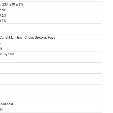
0, 230, 240 ± 1%
able
0.1%
0.1%
 Current Limiting, Circuit Breaker, Fuse
%
%
ic Bypass
Lead-acid
AH