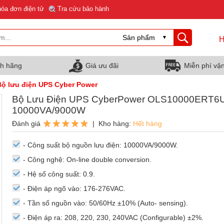
hóa đơn điện tử
Tra cứu bảo hành
H
nh hãng
Giá ưu đãi
Miễn phí vậ
Bộ lưu điện UPS Cyber Power
Bộ Lưu Điện UPS CyberPower OLS10000ERT6
10000VA/9000W
Đánh giá
| Kho hàng:
Hết hàng
- Công suất bộ nguồn lưu điện: 10000VA/9000W.
- Công nghệ: On-line double conversion.
- Hệ số công suất: 0.9.
- Điện áp ngõ vào: 176-276VAC.
- Tần số nguồn vào: 50/60Hz ±10% (Auto- sensing).
- Điện áp ra: 208, 220, 230, 240VAC (Configurable) ±2%.