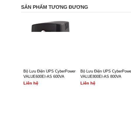
SẢN PHẨM TƯƠNG ĐƯƠNG
Bộ Lưu Điện UPS CyberPower
Bộ Lưu Điện UPS CyberPowe
VALUE600EI-AS 600VA
VALUE800EI-AS 800VA
Liên hệ
Liên hệ
– Công suất bộ nguồn lưu
– Công suất bộ nguồn lưu
điện: 600VA/ 360W
điện: 800VA/ 480W
– Hệ số công suất: 0.6
– Hệ số công suất: 0.6
– Thời gian chuyển mạch:
– Thời gian chuyển mạch: