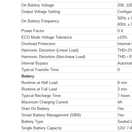
On Battery Voltage
208, 22
Output Voltage Setting
Configur
50Hz ± 
On Battery Frequency
60Hz ± 
Power Factor
0.9
ECO Mode Voltage Tolerance
±10%
Overload Protection
Internal
Harmonic Distortion (Linear Load)
THD<2
Harmonic Distortion (Non-linear Load)
THD
＜
5
Internal Bypass
Automat
Typical Transfer Time
0
Battery
Runtime at Half Load
8 min
Runtime at Full Load
3 min
Typical Recharge Time
7 hours
Maximum Charging Current
4A
Start On Battery
Yes
Smart Battery Management (SBM)
Yes
Battery Type
Sealed 
Single Battery Capacity
12V/ 7 