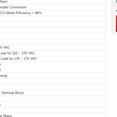
Phase
Double Conversion
ECO Mode Efficiency > 96%
76 VAC
oad for 110 ~ 276 VAC
Load for 176 ~ 276 VAC
5
6
nsing
 Terminal Block
A
ne Wave