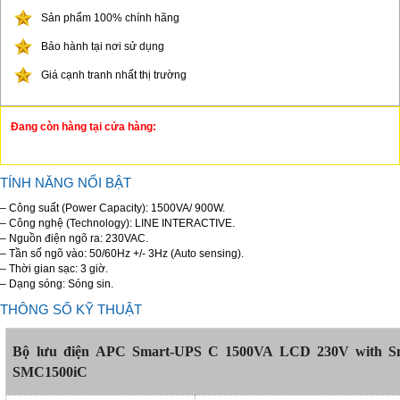
Sản phẩm 100% chính hãng
Bảo hành tại nơi sử dụng
Giá cạnh tranh nhất thị trường
Đang còn hàng tại cửa hàng:
TÍNH NĂNG NỔI BẬT
– Công suất (Power Capacity): 1500VA/ 900W.
– Công nghệ (Technology): LINE INTERACTIVE.
– Nguồn điện ngõ ra: 230VAC.
– Tần số ngõ vào: 50/60Hz +/- 3Hz (Auto sensing).
– Thời gian sạc: 3 giờ.
– Dạng sóng: Sóng sin.
THÔNG SỐ KỸ THUẬT
Bộ lưu điện APC Smart-UPS C 1500VA LCD 230V with Sm
SMC1500iC