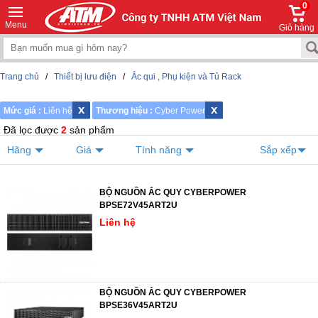
0
Menu
Giỏ hàng
Trang chủ
/
Thiết bị lưu điện
/
Ắc qui , Phụ kiện và Tủ Rack
x
x
Mức giá :
Liên hệ
Thương hiệu :
Cyber Power
Đã lọc được
2
sản phẩm
Hãng
Giá
Tính năng
Sắp xếp
BỘ NGUỒN ẮC QUY CYBERPOWER
BPSE72V45ART2U
Liên hệ
BỘ NGUỒN ẮC QUY CYBERPOWER
BPSE36V45ART2U