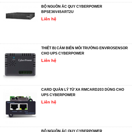
BỘ NGUỒN ẮC QUY CYBERPOWER
BPSE36V45ART2U
Liên hệ
THIẾT BỊ CẢM BIẾN MÔI TRƯỜNG ENVIROSENSOR
CHO UPS CYBERPOWER
Liên hệ
CARD QUẢN LÝ TỪ XA RMCARD203 DÙNG CHO
UPS CYBERPOWER
Liên hệ
BỘ NGUỒN ẮC QUY CYBERPOWER