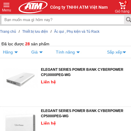
0
Menu
Giỏ hàng
Trang chủ
/
Thiết bị lưu điện
/
Ắc qui , Phụ kiện và Tủ Rack
Đã lọc được
28
sản phẩm
Hãng
Giá
Tính năng
Sắp xếp
ELEGANT SERIES POWER BANK CYBERPOWER
CP10000PEG-WG
Liên hệ
ELEGANT SERIES POWER BANK CYBERPOWER
CP5000PEG-WG
Liên hệ