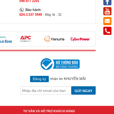
098 877 2291
Bảo hành:
024-3.537 5949
- Máy lẻ : 31
nhận tin KHUYẾN MÃI
Đăng ký
GỬI NGAY
TƯ VẤN VÀ HỖ TRỢ KHÁCH HÀNG