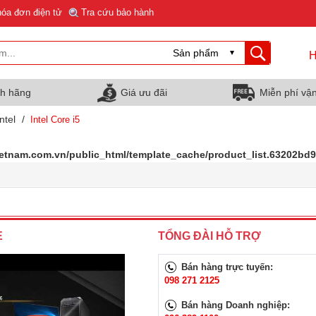
hóa đơn điện tử
Tra cứu bảo hành
H
nh hãng
Giá ưu đãi
Miễn phí vậ
ntel
/
Intel Core i5
ietnam.com.vn/public_html/template_cache/product_list.63202b
E
TỔNG ĐÀI HỖ TRỢ
Bán hàng trực tuyến:
098 271 2125
Bán hàng Doanh nghiệp: