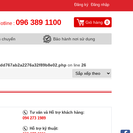
Đăng ký
Đăng nhập
096 389 1100
Giỏ hàng
0
otline :
n chuyển
Bảo hành nơi sử dụng
d9dd767ab2a2276a32f89b8e02.php
on line
26
Tư vấn và Hỗ trợ khách hàng:
094 273 1989
Hỗ trợ kỹ thuật: