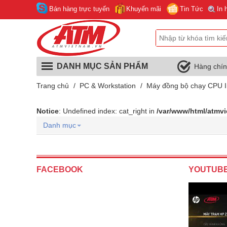
Bán hàng trực tuyến
Khuyến mãi
Tin Tức
In 
DANH MỤC SẢN PHẨM
Hàng chí
Trang chủ
/
PC & Workstation
/
Máy đồng bộ chạy CPU I
Notice
: Undefined index: cat_right in
/var/www/html/atmv
Danh mục
FACEBOOK
YOUTUB